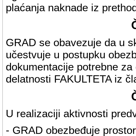
plaćanja naknade iz pretho
GRAD se obavezuje da u sk
učestvuje u postupku obezbe
dokumentacije potrebne za 
delatnosti FAKULTETA iz čla
U realizaciji aktivnosti pr
- GRAD obezbeđuje prostor i