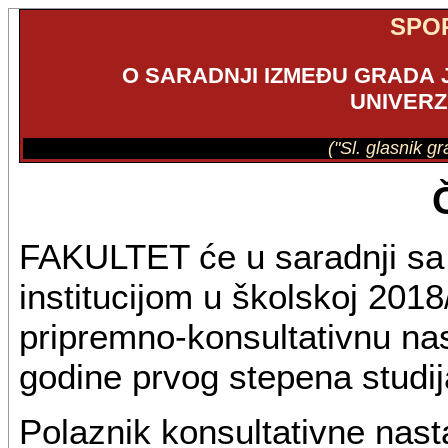
SPO
O SARADNJI IZMEĐU GRADА 
UNIVERZ
("Sl. glasnik g
FAKULTET će u saradnji 
institucijom u školskoj 2018
pripremno-konsultativnu nas
godine prvog stepena studij
Polaznik konsultativne nasta