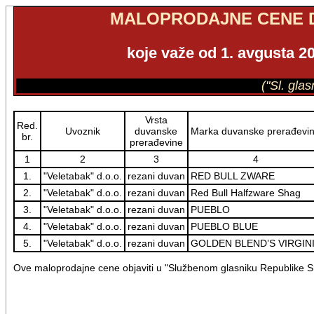
MALOPRODAJNE CENE 
koje važe od 1. avgusta 20
("Sl. gla
Vrsta
Red.
Uvoznik
duvanske
Marka duvanske prerađevi
br.
prerađevine
1
2
3
4
1.
"Veletabak" d.o.o.
rezani duvan
RED BULL ZWARE
2.
"Veletabak" d.o.o.
rezani duvan
Red Bull Halfzware Shag
3.
"Veletabak" d.o.o.
rezani duvan
PUEBLO
4.
"Veletabak" d.o.o.
rezani duvan
PUEBLO BLUE
5.
"Veletabak" d.o.o.
rezani duvan
GOLDEN BLEND’S VIRGIN
Ove maloprodajne cene objaviti u "Službenom glasniku Republike Sr