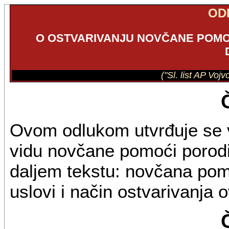
OD
O OSTVARIVANJU NOVČANE POMOĆ
("Sl. list AP Voj
Ovom odlukom utvrđuje se v
vidu novčane pomoći porodic
daljem tekstu: novčana pomo
uslovi i način ostvarivanja