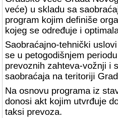
veće) u skladu sa saobraća
program kojim definiše orga
kojeg se određuje i optimala
Saobraćajno-tehnički uslovi 
se u petogodišnjem periodu,
prevoznih zahteva-vožnji i s
saobraćaja na teritoriji Grad
Na osnovu programa iz sta
donosi akt kojim utvrđuje do
taksi prevoza.