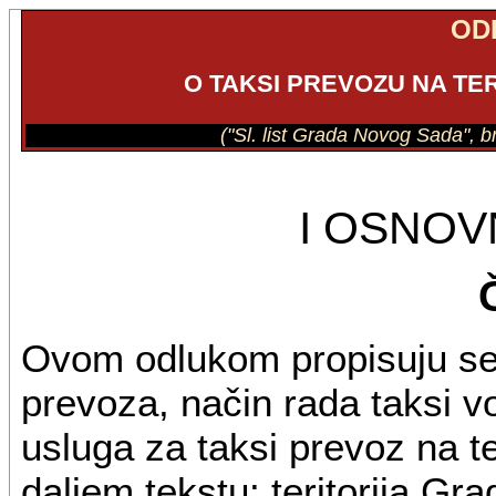
OD
O TAKSI PREVOZU NA TE
("Sl. list Grada Novog Sada", br
I OSNO
Ovom odlukom propisuju se b
prevoza, način rada taksi vo
usluga za taksi prevoz na t
daljem tekstu: teritorija Gra