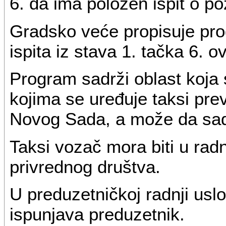
6. da ima položen ispit o 
Gradsko veće propisuje pro
ispita iz stava 1. tačka 6. o
Program sadrži oblast koja
kojima se uređuje taksi pre
Novog Sada, a može da sadr
Taksi vozač mora biti u rad
privrednog društva.
U preduzetničkoj radnji usl
ispunjava preduzetnik.