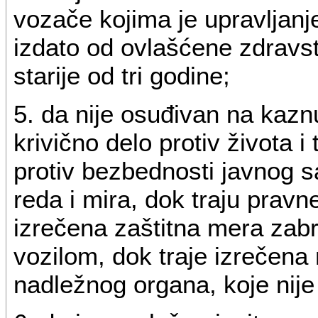
vozače kojima je upravljan
izdato od ovlašćene zdravst
starije od tri godine;
5. da nije osuđivan na kaz
krivično delo protiv života i
protiv bezbednosti javnog sa
reda i mira, dok traju pravn
izrečena zaštitna mera zab
vozilom, dok traje izrečen
nadležnog organa, koje nije 