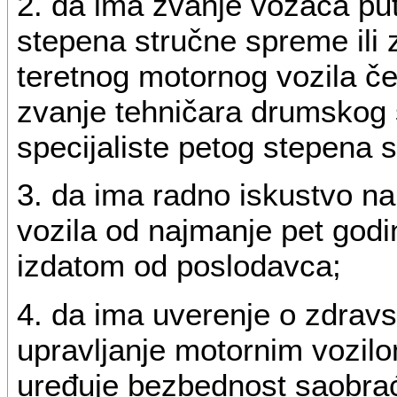
2. da ima zvanje vozača pu
stepena stručne spreme ili 
teretnog motornog vozila če
zvanje tehničara drumskog 
specijaliste petog stepena 
3. da ima radno iskustvo n
vozila od najmanje pet god
izdatom od poslodavca;
4. da ima uverenje o zdrav
upravljanje motornim vozilo
uređuje bezbednost saobrać