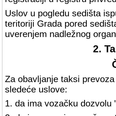
Uslov u pogledu sedišta is
teritoriji Grada pored sedišt
uverenjem nadležnog organa 
2. T
Za obavljanje taksi prevoza
sledeće uslove:
1. da ima vozačku dozvolu "