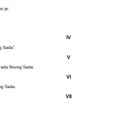
o je:
IV
g Sada".
V
Grada Novog Sada.
VI
og Sada.
VII