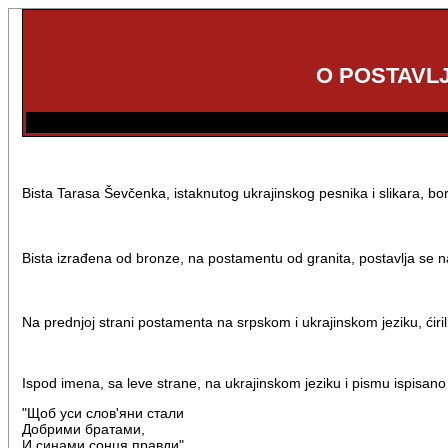
O POSTAVL
Bista Tarasa Ševčenka, istaknutog ukrajinskog pesnika i slikara, b
Bista izrađena od bronze, na postamentu od granita, postavlja se n
Na prednjoj strani postamenta na srpskom i ukrajinskom jeziku, ćiri
Ispod imena, sa leve strane, na ukrajinskom jeziku i pismu ispisano 
"Щоб уси слов'яни стали
Добрими братами,
И синами сонця правди"