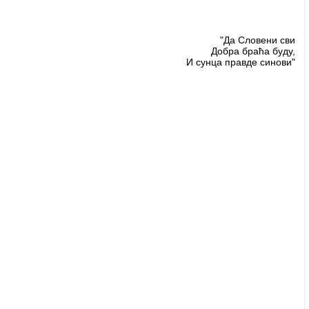
"Да Словени сви
Добра браћа буду,
И сунца правде синови"