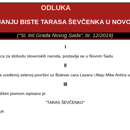
ODLUKA
JANJU BISTE TARASA ŠEVČENKA U NOV
("Sl. list Grada Novog Sada", br. 12/2019)
I
orca za slobodu slovenskih naroda, postavlja se u Novom Sadu.
II
a uređenoj zelenoj površini uz Bulevar cara Lazara i Aleju Mike Antić
III
ličkim pismom ispisano je:
"TARAS ŠEVČENKO"
je: