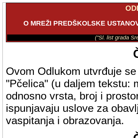
OD
O MREŽI PREDŠKOLSKE USTANOV
("Sl. list grada S
Ovom Odlukom utvrđuje se
"Pčelica" (u daljem tekstu:
odnosno vrsta, broj i prosto
ispunjavaju uslove za obavl
vaspitanja i obrazovanja.