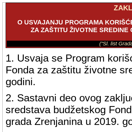
ZAK
O USVAJANJU PROGRAMA KORIŠĆ
ZA ZAŠTITU ŽIVOTNE SREDINE 
("Sl. list Gra
1. Usvaja se Program koriš
Fonda za zaštitu životne sr
godini.
2. Sastavni deo ovog zaklj
sredstava budžetskog Fonda
grada Zrenjanina u 2019. go