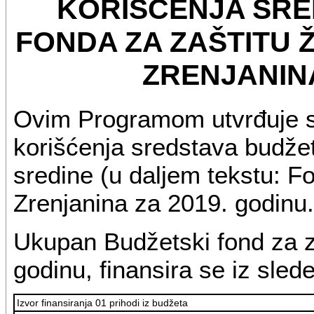
KORIŠĆENJA SR
FONDA ZA ZAŠTITU 
ZRENJANINA
Ovim Programom utvrđuje s
korišćenja sredstava budžet
sredine (u daljem tekstu: F
Zrenjanina za 2019. godinu.
Ukupan Budžetski fond za za
godinu, finansira se iz slede
Izvor finansiranja 01 prihodi iz budžeta