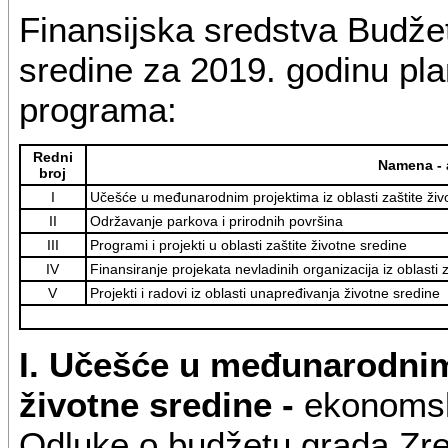
Finansijska sredstva Budžet
sredine za 2019. godinu plan
programa:
Redni
Namena - 
broj
I
Učešće u međunarodnim projektima iz oblasti zaštite živ
II
Održavanje parkova i prirodnih površina
III
Programi i projekti u oblasti zaštite životne sredine
IV
Finansiranje projekata nevladinih organizacija iz oblasti 
V
Projekti i radovi iz oblasti unapređivanja životne sredine
I. Učešće u međunarodnim 
životne sredine -
ekonomska
Odluke o budžetu grada Zre