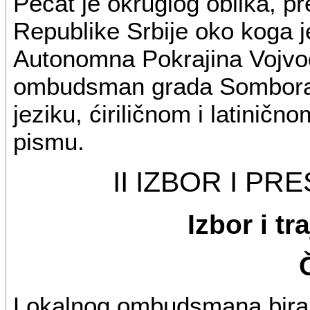
Pečat je okruglog oblika, p
Republike Srbije oko koga je
Autonomna Pokrajina Vojvo
ombudsman grada Sombora,
jeziku, ćiriličnom i latinič
pismu.
II IZBOR I P
Izbor i t
Lokalnog ombudsmana bira 