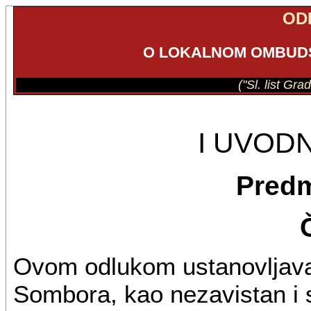
OD
O LOKALNOM OMBUD
("Sl. list Gr
I UVOD
Predm
Ovom odlukom ustanovljav
Sombora, kao nezavistan i s