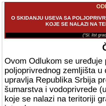
OD
O SKIDANJU USEVA SA POLJOPRIVR
KOJE SE NALAZI NA T
("Sl. list gr
Ovom Odlukom se uređuje p
poljoprivrednog zemljišta u 
upravlja Republika Srbija pr
šumarstva i vodoprivrede (u
koje se nalazi na teritoriji 