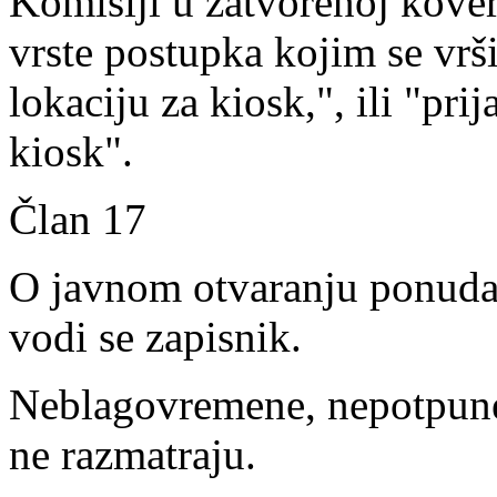
Komisiji u zatvorenoj kover
vrste postupka kojim se vrš
lokaciju za kiosk,", ili "pr
kiosk".
Član 17
O javnom otvaranju ponud
vodi se zapisnik.
Neblagovremene, nepotpune 
ne razmatraju.