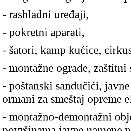
- rashladni uređaji,
- pokretni aparati,
- šatori, kamp kućice, cirkus
- montažne ograde, zaštitni s
- poštanski sandučići, javne
ormani za smeštaj opreme el
- montažno-demontažni objek
površinama javne namene ne