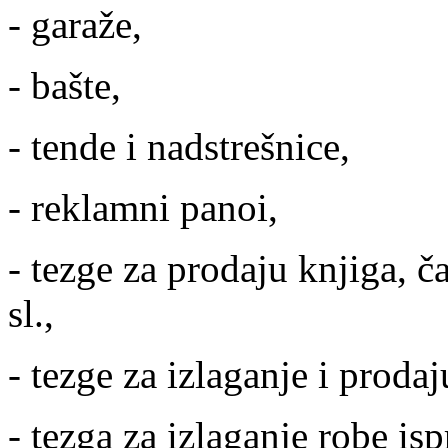
- garaže,
- bašte,
- tende i nadstrešnice,
- reklamni panoi,
- tezge za prodaju knjiga, č
sl.,
- tezge za izlaganje i proda
- tezga za izlaganje robe is