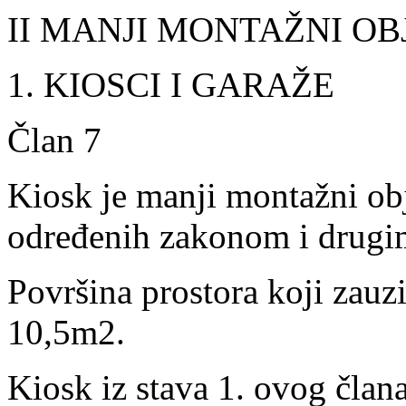
II MANJI MONTAŽNI OB
1. KIOSCI I GARAŽE
Član 7
Kiosk je manji montažni obj
određenih zakonom i drugi
Površina prostora koji zauz
10,5m
2
.
Kiosk iz stava 1. ovog član