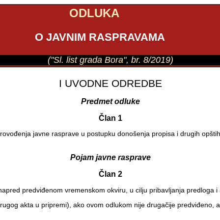
ODLUKA
O JAVNIM RASPRAVAMA
("Sl. list grada Bora", br. 8/2019)
I UVODNE ODREDBE
Predmet odluke
Član 1
provođenja javne rasprave u postupku donošenja propisa i drugih opšti
Pojam javne rasprave
Član 2
u unapred predviđenom vremenskom okviru, u cilju pribavljanja predlog
 drugog akta u pripremi), ako ovom odlukom nije drugačije predviđeno, 