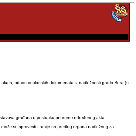
h akata, odnosno planskih dokumenata iz nadležnosti grada Bora (u
a i stavova građana u postupku pripreme određenog akta.
a može se sprovesti i ranije na predlog organa nadležnog za