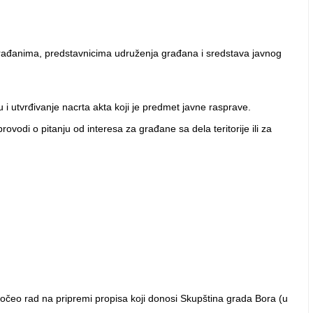
rađanima, predstavnicima udruženja građana i sredstava javnog
i utvrđivanje nacrta akta koji je predmet javne rasprave.
ovodi o pitanju od interesa za građane sa dela teritorije ili za
počeo rad na pripremi propisa koji donosi Skupština grada Bora (u