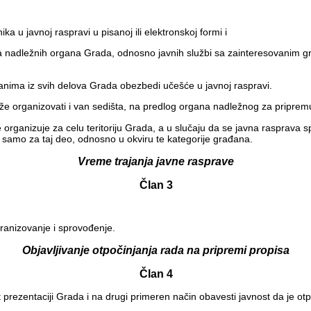
ika u javnoj raspravi u pisanoj ili elektronskoj formi i
 nadležnih organa Grada, odnosno javnih službi sa zainteresovanim g
nima iz svih delova Grada obezbedi učešće u javnoj raspravi.
e organizovati i van sedišta, na predlog organa nadležnog za pripremu 
rganizuje za celu teritoriju Grada, a u slučaju da se javna rasprava spr
samo za taj deo, odnosno u okviru te kategorije građana.
Vreme trajanja javne rasprave
Član 3
ranizovanje i sprovođenje.
Objavljivanje otpočinjanja rada na pripremi propisa
Član 4
rezentaciji Grada i na drugi primeren način obavesti javnost da je ot