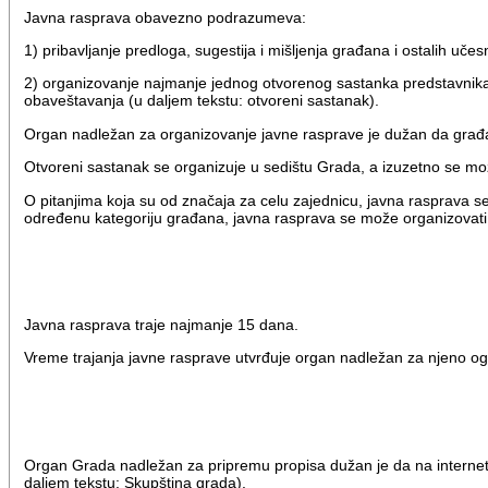
Javna rasprava obavezno podrazumeva:
1) pribavljanje predloga, sugestija i mišljenja građana i ostalih učesn
2) organizovanje najmanje jednog otvorenog sastanka predstavnika
obaveštavanja (u daljem tekstu: otvoreni sastanak).
Organ nadležan za organizovanje javne rasprave je dužan da građa
Otvoreni sastanak se organizuje u sedištu Grada, a izuzetno se mož
O pitanjima koja su od značaja za celu zajednicu, javna rasprava se o
određenu kategoriju građana, javna rasprava se može organizovati 
Javna rasprava traje najmanje 15 dana.
Vreme trajanja javne rasprave utvrđuje organ nadležan za njeno og
Organ Grada nadležan za pripremu propisa dužan je da na internet p
daljem tekstu: Skupština grada).