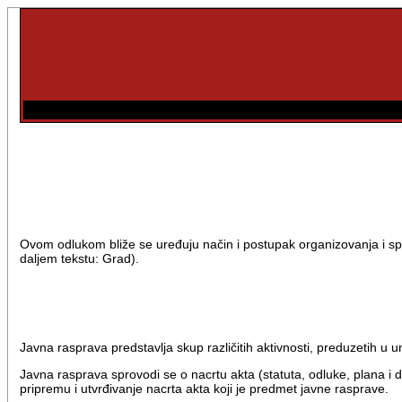
Ovom odlukom bliže se uređuju način i postupak organizovanja i s
daljem tekstu: Grad).
Javna rasprava predstavlja skup različitih aktivnosti, preduzetih 
Javna rasprava sprovodi se o nacrtu akta (statuta, odluke, plana i
pripremu i utvrđivanje nacrta akta koji je predmet javne rasprave.