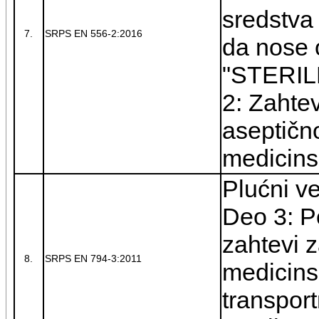
sredstva 
7.
SRPS EN 556-2:2016
da nose
"STERIL
2: Zahtev
aseptičn
medicins
Plućni ven
Deo 3: P
zahtevi z
8.
SRPS EN 794-3:2011
medicins
transpor