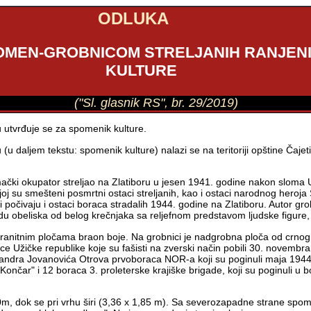
ODLUKA
OMEN-GROBNICOM STRELJANIH RANJENI
KULTURE
("Sl. glasnik RS", br. 29/2019)
 utvrđuje se za spomenik kulture.
daljem tekstu: spomenik kulture) nalazi se na teritoriji opštine Čajetin
čki okupator streljao na Zlatiboru u jesen 1941. godine nakon sloma U
j su smešteni posmrtni ostaci streljanih, kao i ostaci narodnog heroj
 počivaju i ostaci boraca stradalih 1944. godine na Zlatiboru. Autor gr
u obeliska od belog krečnjaka sa reljefnom predstavom ljudske figure,
anitnim pločama braon boje. Na grobnici je nadgrobna ploča od crnog 
ce Užičke republike koje su fašisti na zverski način pobili 30. novembra
sandra Jovanovića Otrova prvoboraca NOR-a koji su poginuli maja 1944.
Končar" i 12 boraca 3. proleterske krajiške brigade, koji su poginuli 
m, dok se pri vrhu širi (3,36 x 1,85 m). Sa severozapadne strane spome