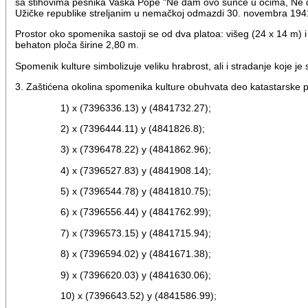
sa stihovima pesnika Vaska Pope "Ne dam ovo sunce u očima, Ne 
Užičke republike streljanim u nemačkoj odmazdi 30. novembra 1941. 
Prostor oko spomenika sastoji se od dva platoa: višeg (24 x 14 m)
behaton ploča širine 2,80 m.
Spomenik kulture simbolizuje veliku hrabrost, ali i stradanje koje 
3. Zaštićena okolina spomenika kulture obuhvata deo katastarske 
1) x (7396336.13) y (4841732.27);
2) x (7396444.11) y (4841826.8);
3) x (7396478.22) y (4841862.96);
4) x (7396527.83) y (4841908.14);
5) x (7396544.78) y (4841810.75);
6) x (7396556.44) y (4841762.99);
7) x (7396573.15) y (4841715.94);
8) x (7396594.02) y (4841671.38);
9) x (7396620.03) y (4841630.06);
10) x (7396643.52) y (4841586.99);