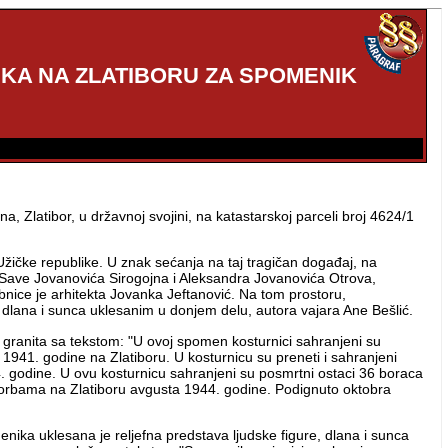
KA NA ZLATIBORU ZA SPOMENIK
a, Zlatibor, u državnoj svojini, na katastarskoj parceli broj 4624/1
žičke republike. U znak sećanja na taj tragičan događaj, na
a Save Jovanovića Sirogojna i Aleksandra Jovanovića Otrova,
obnice je arhitekta Jovanka Jeftanović. Na tom prostoru,
 dlana i sunca uklesanim u donjem delu, autora vajara Ane Bešlić.
granita sa tekstom: "U ovoj spomen kosturnici sahranjeni su
 1941. godine na Zlatiboru. U kosturnicu su preneti i sahranjeni
 godine. U ovu kosturnicu sahranjeni su posmrtni ostaci 36 boraca
u borbama na Zlatiboru avgusta 1944. godine. Podignuto oktobra
nika uklesana je reljefna predstava ljudske figure, dlana i sunca