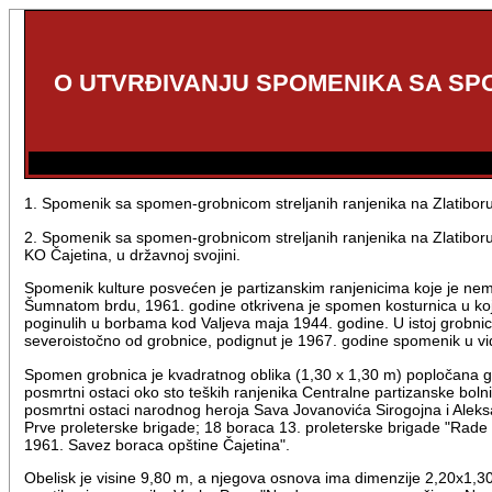
O UTVRĐIVANJU SPOMENIKA SA SP
1. Spomenik sa spomen-grobnicom streljanih ranjenika na Zlatiboru
2. Spomenik sa spomen-grobnicom streljanih ranjenika na Zlatiboru (u 
KO Čajetina, u državnoj svojini.
Spomenik kulture posvećen je partizanskim ranjenicima koje je nema
Šumnatom brdu, 1961. godine otkrivena je spomen kosturnica u kojo
poginulih u borbama kod Valjeva maja 1944. godine. U istoj grobnici
severoistočno od grobnice, podignut je 1967. godine spomenik u vid
Spomen grobnica je kvadratnog oblika (1,30 x 1,30 m) popločana gr
posmrtni ostaci oko sto teških ranjenika Centralne partizanske bolni
posmrtni ostaci narodnog heroja Sava Jovanovića Sirogojna i Alek
Prve proleterske brigade; 18 boraca 13. proleterske brigade "Rade 
1961. Savez boraca opštine Čajetina".
Obelisk je visine 9,80 m, a njegova osnova ima dimenzije 2,20x1,30