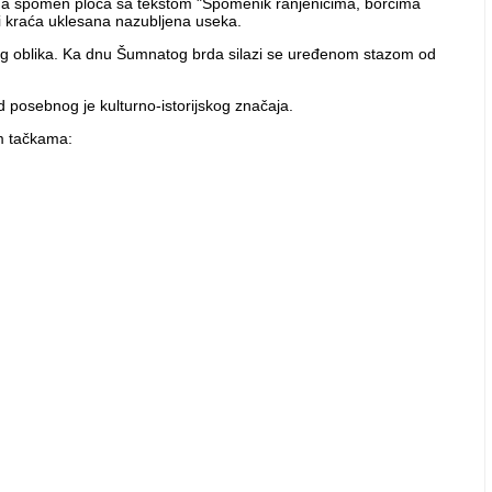
na spomen ploča sa tekstom "Spomenik ranjenicima, borcima
ri kraća uklesana nazubljena useka.
lnog oblika. Ka dnu Šumnatog brda silazi se uređenom stazom od
d posebnog je kulturno-istorijskog značaja.
im tačkama: