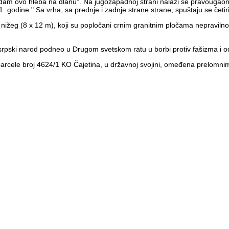
dam ovo hleba na dlanu". Na jugozapadnoj strani nalazi se pravougao
godine." Sa vrha, sa prednje i zadnje strane strane, spuštaju se četi
 i nižeg (8 x 12 m), koji su popločani crnim granitnim pločama nepravi
je srpski narod podneo u Drugom svetskom ratu u borbi protiv fašizma i o
parcele broj 4624/1 KO Čajetina, u državnoj svojini, omeđena prelomn