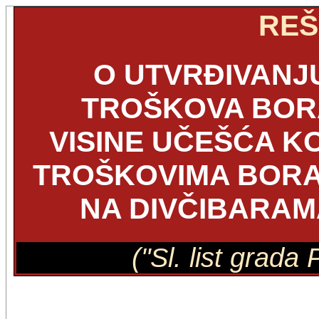
REŠ
O UTVRĐIVANJU
TROŠKOVA BORA
VISINE UČEŠĆA K
TROŠKOVIMA BORA
NA DIVČIBARAMA
("Sl. list grada