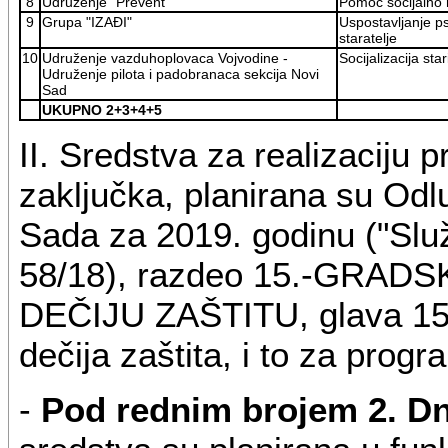
8
Udruženje "Prevent"
Pomoć socijalno
9
Grupa "IZAĐI"
Uspostavljanje ps
staratelje
10
Udruženje vazduhoplovaca Vojvodine -
Socijalizacija sta
Udruženje pilota i padobranaca sekcija Novi
Sad
UKUPNO 2+3+4+5
II. Sredstva za realizaciju 
zaključka, planirana su O
Sada za 2019. godinu ("Slu
58/18), razdeo 15.-GRAD
DEČIJU ZAŠTITU, glava 15.0
dečija zaštita, i to za progr
-
Pod rednim brojem 2. Dn