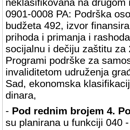
neklasifikovana na drugom
0901-0008 PA: Podrška osob
budžeta 492, izvor finansir
prihoda i primanja i rashod
socijalnu i dečiju zaštitu za
Programi podrške za samos
invaliditetom udruženja gra
Sad, ekonomska klasifikaci
dinara,
-
Pod rednim brojem 4. Po
su planirana u funkciji 040