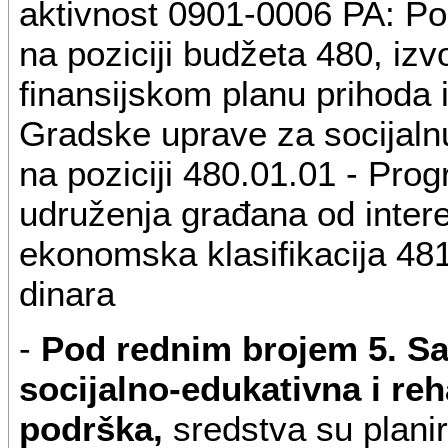
aktivnost 0901-0006 PA: Po
na poziciji budžeta 480, izv
finansijskom planu prihoda i
Gradske uprave za socijalnu
na poziciji 480.01.01 - Prog
udruženja građana od inter
ekonomska klasifikacija 48
dinara
-
Pod rednim brojem 5. Sa
socijalno-edukativna i re
podrška,
sredstva su planir