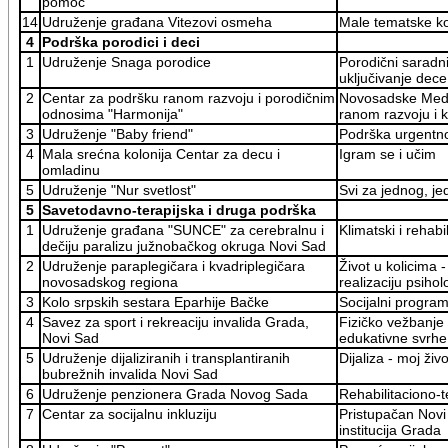
pomoć
14
Udruženje građana Vitezovi osmeha
Male tematske kon
4
Podrška porodici i deci
1
Udruženje Snaga porodice
Porodični saradn
uključivanje dec
2
Centar za podršku ranom razvoju i porodičnim
Novosadske Mede 
odnosima "Harmonija"
ranom razvoju i k
3
Udruženje "Baby friend"
Podrška urgentno
4
Mala srećna kolonija Centar za decu i
Igram se i učim
omladinu
5
Udruženje "Nur svetlost"
Svi za jednog, je
5
Savetodavno-terapijska i druga podrška
1
Udruženje građana "SUNCE" za cerebralnu i
Klimatski i rehab
dečiju paralizu južnobačkog okruga Novi Sad
2
Udruženje paraplegičara i kvadriplegičara
Život u kolicima 
novosadskog regiona
realizaciju psiho
3
Kolo srpskih sestara Eparhije Bačke
Socijalni progra
4
Savez za sport i rekreaciju invalida Grada,
Fizičko vežbanje 
Novi Sad
edukativne svrhe
5
Udruženje dijaliziranih i transplantiranih
Dijaliza - moj živ
bubrežnih invalida Novi Sad
6
Udruženje penzionera Grada Novog Sada
Rehabilitaciono-t
7
Centar za socijalnu inkluziju
Pristupačan Novi 
institucija Grada