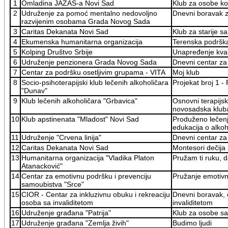
1
Omladina JAZAS-a Novi Sad
Klub za osobe ko
2
Udruženje za pomoć mentalno nedovoljno
Dnevni boravak z
razvijenim osobama Grada Novog Sada
3
Caritas Dekanata Novi Sad
Klub za starije 
4
Ekumenska humanitarna organizacija
Terenska podršk
5
Kolping Društvo Srbije
Unapređenje kvali
6
Udruženje penzionera Grada Novog Sada
Dnevni centar za 
7
Centar za podršku osetljivim grupama - VITA
Moj klub
8
Socio-psihoterapijski klub lečenih alkoholičara
Projekat broj 1 -
"Dunav"
9
Klub lečenih alkoholičara "Grbavica"
Osnovni terapijsk
novosadska klub
10
Klub apstinenata "Mladost" Novi Sad
Produženo lečenje,
edukacija o alkoh
11
Udruženje "Crvena linija"
Dnevni centar za 
12
Caritas Dekanata Novi Sad
Montesori dečija
13
Humanitarna organizacija "Vladika Platon
Pružam ti ruku, d
Atanacković"
14
Centar za emotivnu podršku i prevenciju
Pružanje emotiv
samoubistva "Srce"
15
CIOR - Centar za inkluzivnu obuku i rekreaciju
Dnevni boravak, o
osoba sa invaliditetom
invaliditetom
16
Udruženje građana "Patrija"
Klub za osobe s
17
Udruženje građana "Zemlja živih"
Budimo ljudi