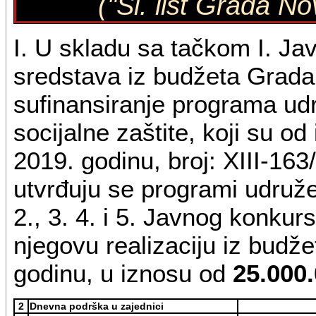
("Sl. list Grada N
I. U skladu sa tačkom I. J
sredstava iz budžeta Grada 
sufinansiranje programa udr
socijalne zaštite, koji su o
2019. godinu, broj: XIII-16
utvrđuju se programi udruže
2., 3. 4. i 5. Javnog konkur
njegovu realizaciju iz bud
godinu, u iznosu od
25.000
2
Dnevna podrška u zajednici