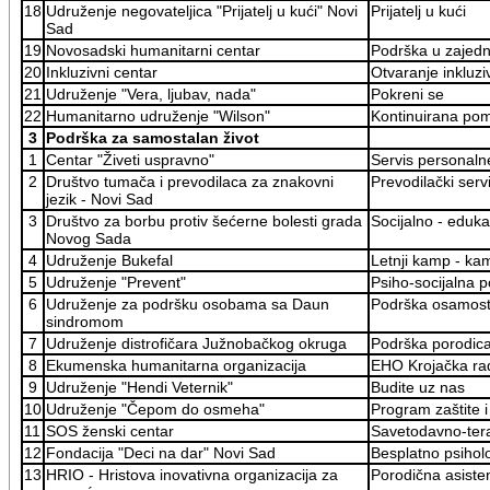
18
Udruženje negovateljica "Prijatelj u kući" Novi
Prijatelj u kući
Sad
19
Novosadski humanitarni centar
Podrška u zajedn
20
Inkluzivni centar
Otvaranje inkluzi
21
Udruženje "Vera, ljubav, nada"
Pokreni se
22
Humanitarno udruženje "Wilson"
Kontinuirana pomo
3
Podrška za samostalan život
1
Centar "Živeti uspravno"
Servis personaln
2
Društvo tumača i prevodilaca za znakovni
Prevodilački serv
jezik - Novi Sad
3
Društvo za borbu protiv šećerne bolesti grada
Socijalno - eduka
Novog Sada
4
Udruženje Bukefal
Letnji kamp - kam
5
Udruženje "Prevent"
Psiho-socijalna 
6
Udruženje za podršku osobama sa Daun
Podrška osamostal
sindromom
7
Udruženje distrofičara Južnobačkog okruga
Podrška porodicam
8
Ekumenska humanitarna organizacija
EHO Krojačka rad
9
Udruženje "Hendi Veternik"
Budite uz nas
10
Udruženje "Čepom do osmeha"
Program zaštite i
11
SOS ženski centar
Savetodavno-tera
12
Fondacija "Deci na dar" Novi Sad
Besplatno psiholo
13
HRIO - Hristova inovativna organizacija za
Porodična asisten