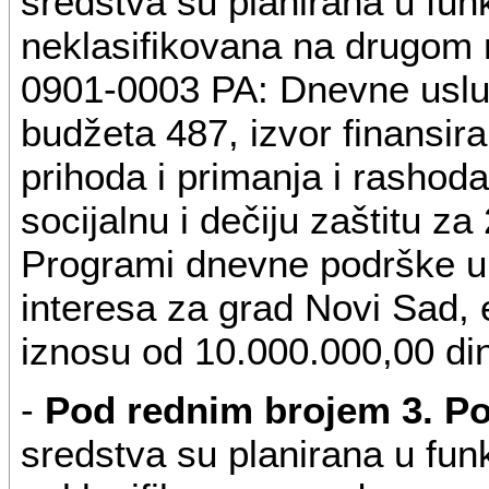
sredstva su planirana u funk
neklasifikovana na drugom
0901-0003 PA: Dnevne usluge
budžeta 487, izvor finansir
prihoda i primanja i rashod
socijalnu i dečiju zaštitu za
Programi dnevne podrške u 
interesa za grad Novi Sad, 
iznosu od 10.000.000,00 di
-
Pod rednim brojem 3. Po
sredstva su planirana u funk