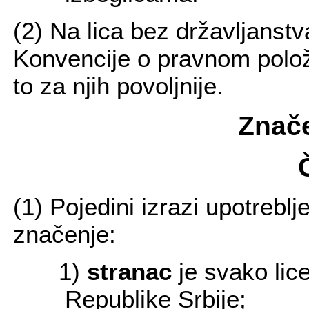
(2) Na lica bez državljanst
Konvencije o pravnom položa
to za njih povoljnije.
Znače
(1) Pojedini izrazi upotreb
značenje:
1)
stranac
je svako lic
Republike Srbije;