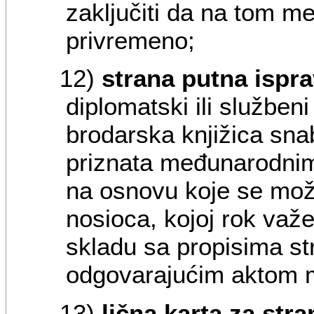
zaključiti da na tom me
privremeno;
12)
strana putna ispr
diplomatski ili služben
brodarska knjižica sna
priznata međunarodnim
na osnovu koje se može 
nosioca, kojoj rok važen
skladu sa propisima s
odgovarajućim aktom 
13)
lična karta za stra