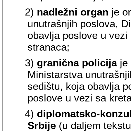
2)
nadležni organ
je o
unutrašnjih poslova, Dir
obavlja poslove u vezi
stranaca;
3)
granična policija
je 
Ministarstva unutrašnjih
sedištu, koja obavlja p
poslove u vezi sa kret
4)
diplomatsko-konzul
Srbije
(u daljem tekst