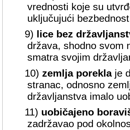
vrednosti koje su utv
uključujući bezbednost
9)
lice bez državljans
država, shodno svom 
smatra svojim državlj
10)
zemlja porekla
je 
stranac, odnosno zemlja
državljanstva imalo uo
11)
uobičajeno boravi
zadržavao pod okolnos