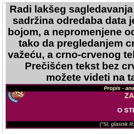
Radi lakšeg sagledavanja
sadržina odredaba data 
bojom, a nepromenjene o
tako da pregledanjem c
važeću, a crno-crvenog te
Prečišćen tekst bez crv
možete videti na 
Propis - an
Z
O S
("Sl. glasnik 