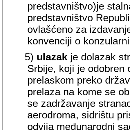
predstavništvo)
je stal
predstavništvo Republi
ovlašćeno za izdavanje
konvenciji o konzular
5)
ulazak
je dolazak st
Srbije, koji je odobren 
prelaskom preko držav
prelaza na kome se oba
se zadržavanje stranac
aerodroma, sidrištu pris
odvija međunarodni sa