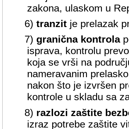
zakona, ulaskom u Rep
6)
tranzit
je prelazak pr
7)
granična kontrola
p
isprava, kontrolu prevo
koja se vrši na područ
nameravanim prelaskom
nakon što je izvršen p
kontrole u skladu sa 
8)
razlozi zaštite bez
izraz potrebe zaštite vi