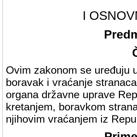
I OSNO
Predm
Ovim zakonom se uređuju us
boravak i vraćanje stranaca,
organa državne uprave Repu
kretanjem, boravkom stranaca
njihovim vraćanjem iz Repub
Prim