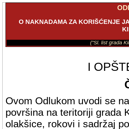
OD
O NAKNADAMA ZA KORIŠĆENJE JA
K
("Sl. list grada K
I OPŠ
Ovom Odlukom uvodi se nak
površina na teritoriji grada 
olakšice, rokovi i sadržaj p