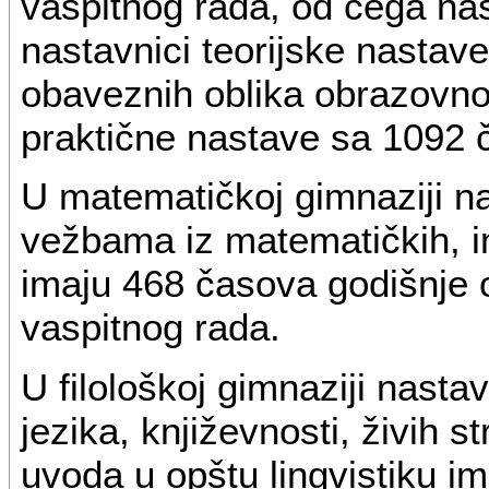
vaspitnog rada, od čega nast
nastavnici teorijske nasta
obaveznih oblika obrazovno
praktične nastave sa 1092 
U matematičkoj gimnaziji na
vežbama iz matematičkih, in
imaju 468 časova godišnje 
vaspitnog rada.
U filološkoj gimnaziji nasta
jezika, književnosti, živih st
uvoda u opštu lingvistiku i