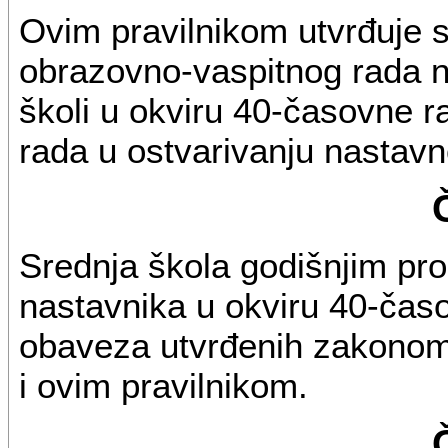
Ovim pravilnikom utvrđuje 
obrazovno-vaspitnog rada na
školi u okviru 40-časovne r
rada u ostvarivanju nastavn
Srednja škola godišnjim p
nastavnika u okviru 40-čas
obaveza utvrđenih zakonom
i ovim pravilnikom.