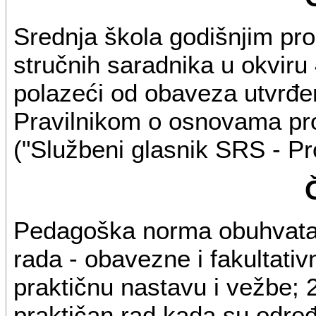
Srednja škola godišnjim p
stručnih saradnika u okviru
polazeći od obaveza utvrđe
Pravilnikom o osnovama pr
("Službeni glasnik SRS - Pro
Pedagoška norma obuhvata 
rada - obavezne i fakultativn
praktičnu nastavu i vežbe; 2
praktičan rad kada su odre