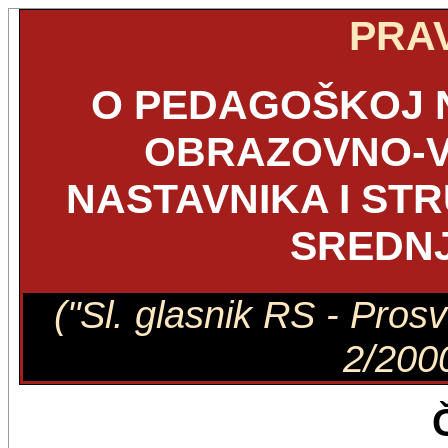
PRAV
O PEDAGOŠKOJ N
OBRAZOVNO-V
NASTAVNIKA I ST
SREDNJ
("Sl. glasnik RS - Prosv
2/2000