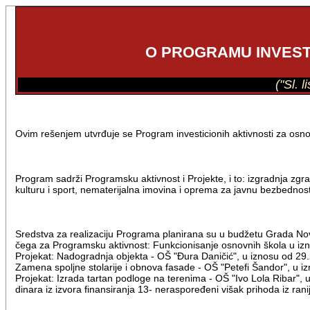
O PROGRAMU INVESTI
("Sl. 
Ovim rešenjem utvrđuje se Program investicionih aktivnosti za osno
Program sadrži Programsku aktivnost i Projekte, i to: izgradnja zgr
kulturu i sport, nematerijalna imovina i oprema za javnu bezbednost
Sredstva za realizaciju Programa planirana su u budžetu Grada No
čega za Programsku aktivnost: Funkcionisanje osnovnih škola u izn
Projekat: Nadogradnja objekta - OŠ "Đura Daničić", u iznosu od 29.
Zamena spoljne stolarije i obnova fasade - OŠ "Petefi Šandor", u i
Projekat: Izrada tartan podloge na terenima - OŠ "Ivo Lola Ribar", u
dinara iz izvora finansiranja 13- neraspoređeni višak prihoda iz ra