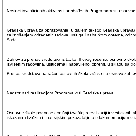
Nosioci investicionih aktivnosti predviđenih Programom su osnovne 
Gradska uprava za obrazovanje (u daljem tekstu: Gradska uprava) mo
za izvršenjem određenih radova, usluga i nabavkom opreme, odnos
Sada.
Zahtev za prenos sredstava iz tačke III ovog rešenja, osnovne ško
izvršenim radovima, uslugama i nabavljenoj opremi, u skladu sa 
Prenos sredstava na račun osnovnih škola vrši se na osnovu zahte
Nadzor nad realizacijom Programa vrši Gradska uprava.
Osnovne škole podnose godišnji izveštaj o realizaciji investicio
iskazanim fizičkim i finansijskim pokazateljima i dokumentacijom o