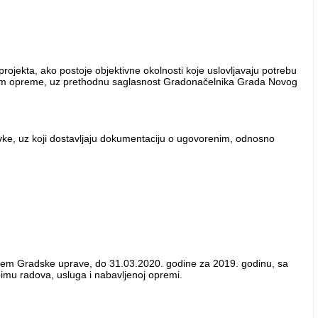
ojekta, ako postoje objektivne okolnosti koje uslovljavaju potrebu
vkom opreme, uz prethodnu saglasnost Gradonačelnika Grada Novog
vke, uz koji dostavljaju dokumentaciju o ugovorenim, odnosno
utem Gradske uprave, do 31.03.2020. godine za 2019. godinu, sa
bimu radova, usluga i nabavljenoj opremi.