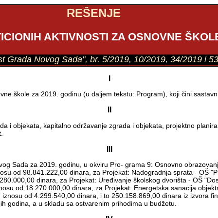
REŠENJE
CIONIH AKTIVNOSTI ZA OSNOVNE ŠKOLE
list Grada Novog Sada", br. 5/2019, 10/2019, 34/2019 i 5
I
vne škole za 2019. godinu (u daljem tekstu: Program), koji čini sastavn
II
ada i objekata, kapitalno održavanje zgrada i objekata, projektno plan
.
III
vog Sada za 2019. godinu, u okviru Pro- grama 9: Osnovno obrazovanj
osu od 98.841.222,00 dinara, za Projekat: Nadogradnja sprata - OŠ "P
280.000,00 dinara, za Projekat: Uređivanje školskog dvorišta - OŠ "Dos
znosu od 18.270.000,00 dinara, za Projekat: Energetska sanacija objekta
 iznosu od 4.299.540,00 dinara, i to 250.158.869,00 dinara iz izvora fin
nijih godina, a u skladu sa ostvarenim prihodima u budžetu.