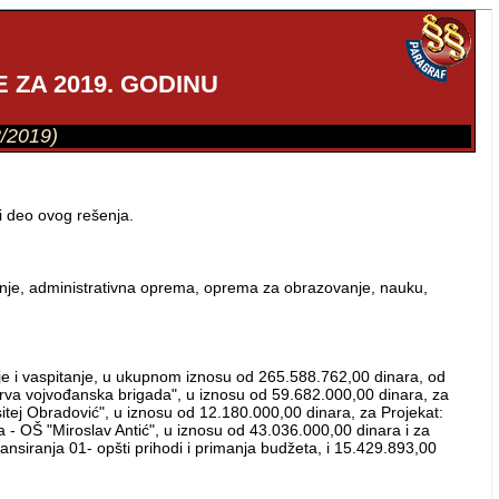
 ZA 2019. GODINU
3/2019)
i deo ovog rešenja.
iranje, administrativna oprema, oprema za obrazovanje, nauku,
e i vaspitanje, u ukupnom iznosu od 265.588.762,00 dinara, od
rva vojvođanska brigada", u iznosu od 59.682.000,00 dinara, za
itej Obradović", u iznosu od 12.180.000,00 dinara, za Projekat:
 - OŠ "Miroslav Antić", u iznosu od 43.036.000,00 dinara i za
ansiranja 01- opšti prihodi i primanja budžeta, i 15.429.893,00