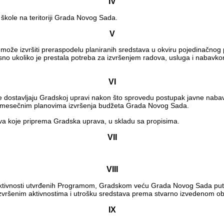
IV
škole na teritoriji Grada Novog Sada.
V
že izvršiti preraspodelu planiranih sredstava u okviru pojedinačnog pr
no ukoliko je prestala potreba za izvršenjem radova, usluga i naba
VI
le dostavljaju Gradskoj upravi nakon što sprovedu postupak javne naba
tromesečnim planovima izvršenja budžeta Grada Novog Sada.
va koje priprema Gradska uprava, u skladu sa propisima.
VII
VIII
nih aktivnosti utvrđenih Programom, Gradskom veću Grada Novog Sada p
 izvršenim aktivnostima i utrošku sredstava prema stvarno izvedenom o
IX