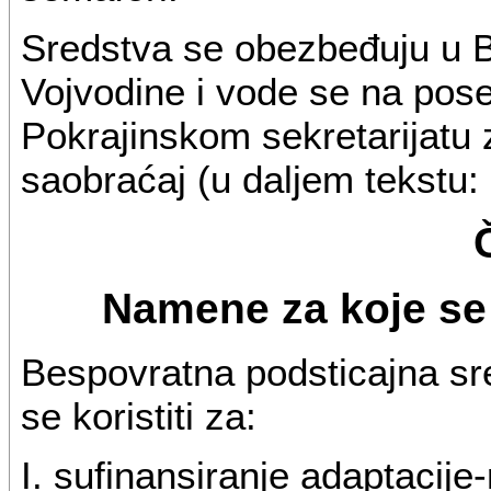
Sredstva se obezbeđuju u 
Vojvodine i vode se na po
Pokrajinskom sekretarijatu 
saobraćaj (u daljem tekstu: 
Namene za koje se 
Bespovratna podsticajna sr
se koristiti za:
I. sufinansiranje adaptacije