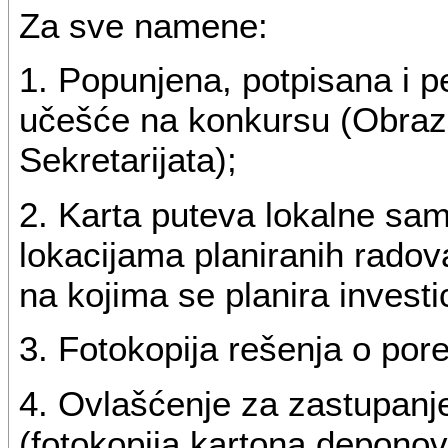
Za sve namene:
1. Popunjena, potpisana i 
učešće na konkursu (Obraza
Sekretarijata);
2. Karta puteva lokalne s
lokacijama planiranih radova
na kojima se planira investic
3. Fotokopija rešenja o por
4. Ovlašćenje za zastupanj
(fotokopija kartona deponov