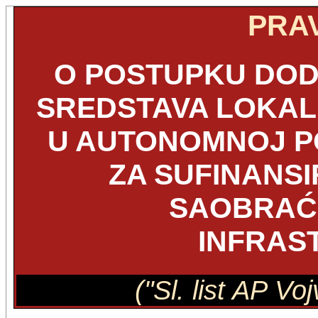
PRAV
O POSTUPKU DOD
SREDSTAVA LOKA
U AUTONOMNOJ PO
ZA SUFINANS
SAOBRAĆA
INFRAS
("Sl. list AP Vo