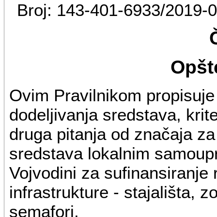
Broj: 143-401-6933/2019-
Opšt
Ovim Pravilnikom propisuj
dodeljivanja sredstava, krit
druga pitanja od značaja z
sredstava lokalnim samoup
Vojvodini za sufinansiranje 
infrastrukture - stajališta, z
semafori.