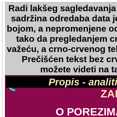
Radi lakšeg sagledavanja
sadržina odredaba data 
bojom, a nepromenjene o
tako da pregledanjem c
važeću, a crno-crvenog te
Prečišćen tekst bez crv
možete videti na 
Propis - anali
ZA
O POREZIM