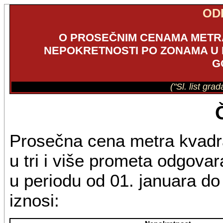
OD
O PROSEČNIM CENAMA METR
NEPOKRETNOSTI PO ZONAMA U 
G
("Sl. list gr
Prosečna cena metra kvadr
u tri i više prometa odgovar
u periodu od 01. januara d
iznosi: