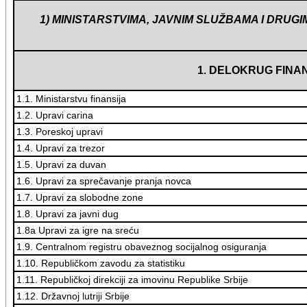
1) MINISTARSTVIMA, JAVNIM SLUŽBAMA I DRUG
1. DELOKRUG FINA
1.1. Ministarstvu finansija
1.2. Upravi carina
1.3. Poreskoj upravi
1.4. Upravi za trezor
1.5. Upravi za duvan
1.6. Upravi za sprečavanje pranja novca
1.7. Upravi za slobodne zone
1.8. Upravi za javni dug
1.8a Upravi za igre na sreću
1.9. Centralnom registru obaveznog socijalnog osiguranja
1.10. Republičkom zavodu za statistiku
1.11. Republičkoj direkciji za imovinu Republike Srbije
1.12. Državnoj lutriji Srbije