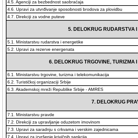
4.5. Agenciji za bezbednost saobraćaja
4.6. Upravi za utvrđivanje sposobnosti brodova za plovidbu
4.7. Direkciji za vodne puteve
5. DELOKRUG RUDARSTVA I
5.1. Ministarstvu rudarstva i energetike
5.2. Upravi za rezerve energenata
6. DELOKRUG TRGOVINE, TURIZMA 
6.1. Ministarstvu trgovine, turizma i telekomunikacija
6.2. Turističkoj organizaciji Srbije
6.3. Akademskoj mreži Republike Srbije - AMRES
7. DELOKRUG PR
7.1. Ministarstvu pravde
7.2. Direkciji za upravljanje oduzetom imovinom
7.3. Upravi za saradnju s crkvama i verskim zajednicama
7.4. Upravi za izvršenje krivičnih sankcija