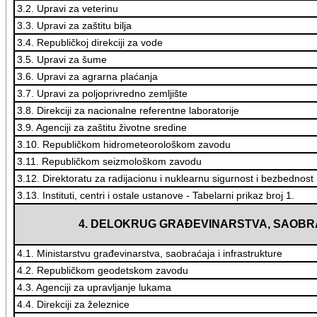
3.2. Upravi za veterinu
3.3. Upravi za zaštitu bilja
3.4. Republičkoj direkciji za vode
3.5. Upravi za šume
3.6. Upravi za agrarna plaćanja
3.7. Upravi za poljoprivredno zemljište
3.8. Direkciji za nacionalne referentne laboratorije
3.9. Agenciji za zaštitu životne sredine
3.10. Republičkom hidrometeorološkom zavodu
3.11. Republičkom seizmološkom zavodu
3.12. Direktoratu za radijacionu i nuklearnu sigurnost i bezbednost 
3.13. Instituti, centri i ostale ustanove - Tabelarni prikaz broj 1.
4. DELOKRUG GRAĐEVINARSTVA, SAOBR
4.1. Ministarstvu građevinarstva, saobraćaja i infrastrukture
4.2. Republičkom geodetskom zavodu
4.3. Agenciji za upravljanje lukama
4.4. Direkciji za železnice