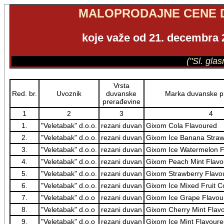
MALOPRODAJNE CENE 
koje važe od 21. decembra 2
("Sl. gla
Vrsta
Red. br.
Uvoznik
duvanske
Marka duvanske p
prerađevine
1
2
3
4
1.
"Veletabak" d.o.o.
rezani duvan
Gixom Cola Flavoured
2.
"Veletabak" d.o.o.
rezani duvan
Gixom Ice Banana Straw
3.
"Veletabak" d.o.o.
rezani duvan
Gixom Ice Watermelon F
4.
"Veletabak" d.o.o.
rezani duvan
Gixom Peach Mint Flavo
5.
"Veletabak" d.o.o.
rezani duvan
Gixom Strawberry Flavo
6.
"Veletabak" d.o.o.
rezani duvan
Gixom Ice Mixed Fruit C
7.
"Veletabak" d.o.o
rezani duvan
Gixom Ice Grape Flavou
8.
"Veletabak" d.o.o
rezani duvan
Gixom Cherry Mint Flav
9.
"Veletabak" d.o.o
rezani duvan
Gixom Ice Mint Flavoure