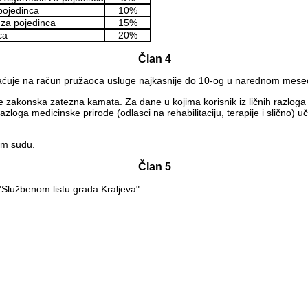
pojedinca
10%
 za pojedinca
15%
ca
20%
Član 4
laćuje na račun pružaoca usluge najkasnije do 10-og u narednom mese
akonska zatezna kamata. Za dane u kojima korisnik iz ličnih razloga (g
loga medicinske prirode (odlasci na rehabilitaciju, terapije i slično) u
om sudu.
Član 5
"Službenom listu grada Kraljeva".