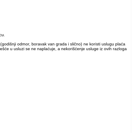
cu.
odišnji odmor, boravak van grada i slično) ne koristi uslugu plaća
češće u usluzi se ne naplaćuje, a nekorišćenje usluge iz ovih razloga