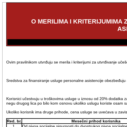
O MERILIMA I KRITERIJUMIM
AS
Ovim pravilnikom utvrđuju se merila i kriterijumi za utvrđivanje uče
Sredstva za finansiranje usluge personalne asistencije obezbeđuju
Korisnici učestvuju u troškovima usluge u iznosu od 20% dodatka 
negu drugog lica po bilo kom osnovu ukoliko uslugu koriste osam sa
Ukoliko korisnik ima druge prihode, cena usluge se uvećava u zavisn
Red. br.
Mesečni prihod korisnika
1.
Od nivoa socijalne sigurnosti do dvostrukog nivoa socijaln