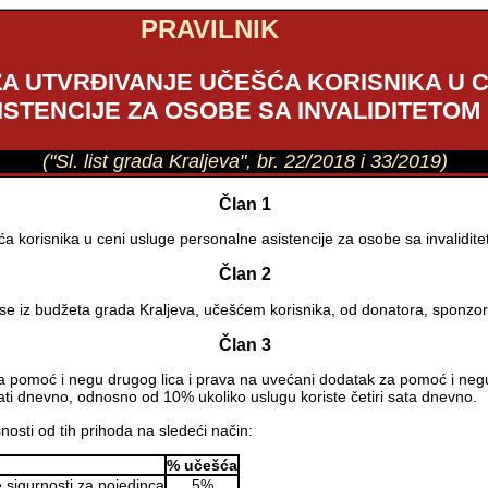
PRAVILNIK
A ZA UTVRĐIVANJE UČEŠĆA KORISNIKA U
ISTENCIJE ZA OSOBE SA INVALIDITETOM
("Sl. list grada Kraljeva", br. 22/2018 i 33/2019)
Član 1
šća korisnika u ceni usluge personalne asistencije za osobe sa invalidit
Član 2
 se iz budžeta grada Kraljeva, učešćem korisnika, od donatora, sponzor
Član 3
za pomoć i negu drugog lica i prava na uvećani dodatak za pomoć i n
ti dnevno, odnosno od 10% ukoliko uslugu koriste četiri sata dnevno.
osti od tih prihoda na sledeći način:
% učešća
e sigurnosti za pojedinca
5%