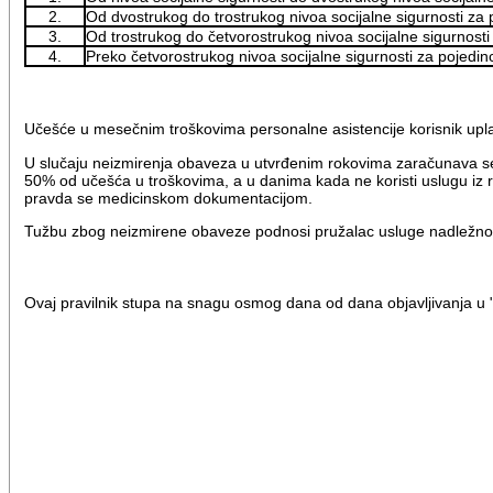
2.
Od dvostrukog do trostrukog nivoa socijalne sigurnosti za 
3.
Od trostrukog do četvorostrukog nivoa socijalne sigurnosti
4.
Preko četvorostrukog nivoa socijalne sigurnosti za pojedin
Učešće u mesečnim troškovima personalne asistencije korisnik up
U slučaju neizmirenja obaveza u utvrđenim rokovima zaračunava se z
50% od učešća u troškovima, a u danima kada ne koristi uslugu iz raz
pravda se medicinskom dokumentacijom.
Tužbu zbog neizmirene obaveze podnosi pružalac usluge nadležn
Ovaj pravilnik stupa na snagu osmog dana od dana objavljivanja u 