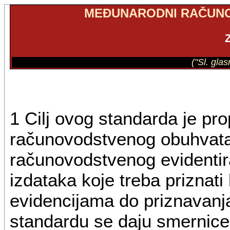
MEĐUNARODNI RAČUNO
("Sl. gla
1 Cilj ovog standarda je pro
računovodstvenog obuhvatan
računovodstvenog evidentira
izdataka koje treba priznati 
evidencijama do priznavanj
standardu se daju smernice