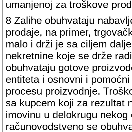
umanjenoj za troškove prod
8 Zalihe obuhvataju nabavlj
prodaje, na primer, trgovač
malo i drži je sa ciljem dalj
nekretnine koje se drže radi
obuhvataju gotove proizvode
entiteta i osnovni i pomoćni 
procesu proizvodnje. Trošk
sa kupcem koji za rezultat n
imovinu u delokrugu nekog 
računovodstveno se obuhva