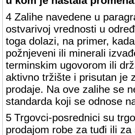
u kom je nastala promena
4 Zalihe navedene u paragr
ostvarivoj vrednosti u odr
toga dolazi, na primer, kada
požnjeveni ili minerali izva
terminskim ugovorom ili drž
aktivno tržište i prisutan je
prodaje. Na ove zalihe se n
standarda koji se odnose n
5 Trgovci-posrednici su trgo
prodajom robe za tuđi ili za