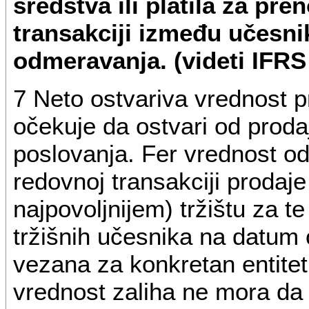
sredstva ili platila za pr
transakciji između učesni
odmeravanja. (videti IFR
7 Neto ostvariva vrednost pr
očekuje da ostvari od proda
poslovanja. Fer vrednost od
redovnoj transakciji prodaje 
najpovoljnijem) tržištu za t
tržišnih učesnika na datum
vezana za konkretan entitet;
vrednost zaliha ne mora da 