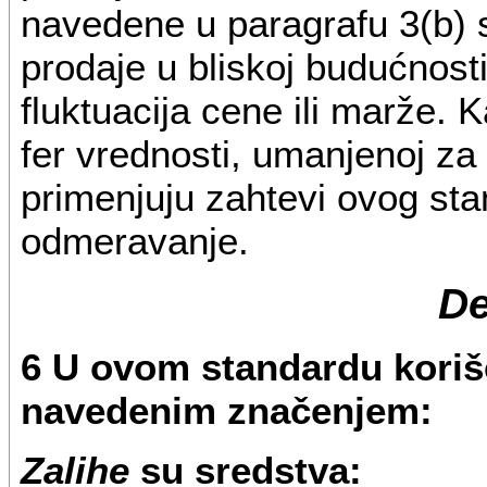
navedene u paragrafu 3(b) se
prodaje u bliskoj budućnosti
fluktuacija cene ili marže.
fer vrednosti, umanjenoj za 
primenjuju zahtevi ovog sta
odmeravanje.
De
6 U ovom standardu korišć
navedenim značenjem:
Zalihe
su sredstva: