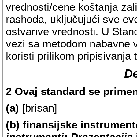
vrednosti/cene koštanja zal
rashoda, uključujući sve ev
ostvarive vrednosti. U Sta
vezi sa metodom nabavne vr
koristi prilikom pripisivanj
D
2 Ovaj standard se primen
(a)
[brisan]
(b) finansijske instrument
instrumenti: Prezentacija