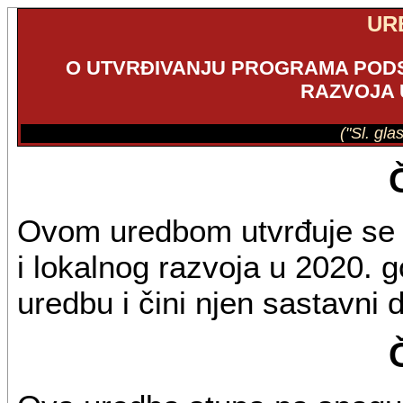
UR
O UTVRĐIVANJU PROGRAMA POD
RAZVOJA U
("Sl. gla
Ovom uredbom utvrđuje se 
i lokalnog razvoja u 2020. g
uredbu i čini njen sastavni 