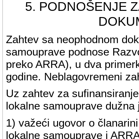
5. PODNOŠENJE 
DOKU
Zahtev sa neophodnom doku
samouprave podnose Razvojn
preko ARRA), u dva primerka
godine. Neblagovremeni zaht
Uz zahtev za sufinansiranje 
lokalne samouprave dužna j
1) važeći ugovor o članarin
lokalne samouprave i ARRA