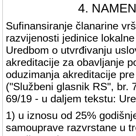
4. NAME
Sufinansiranje članarine vr
razvijenosti jedinice lokal
Uredbom o utvrđivanju uslov
akreditacije za obavljanje p
oduzimanja akreditacije pre 
("Službeni glasnik RS", br. 7
69/19 - u daljem tekstu: Ure
1) u iznosu od 25% godišnje
samouprave razvrstane u t