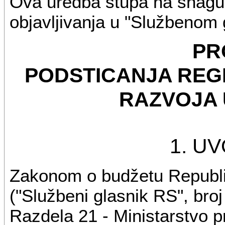
Ova uredba stupa na snagu
objavljivanja u "Službenom 
PR
PODSTICANJA REG
RAZVOJA U
1. U
Zakonom o budžetu Republik
("Službeni glasnik RS", broj
Razdela 21 - Ministarstvo p