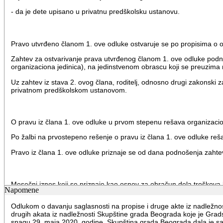
- da je dete upisano u privatnu predškolsku ustanovu.
Pravo utvrđeno članom 1. ove odluke ostvaruje se po propisima o
Zahtev za ostvarivanje prava utvrđenog članom 1. ove odluke podnos
organizaciona jedinica), na jedinstvenom obrascu koji se preuzima n
Uz zahtev iz stava 2. ovog člana, roditelj, odnosno drugi zakonski 
privatnom predškolskom ustanovom.
O pravu iz člana 1. ove odluke u prvom stepenu rešava organizaci
Po žalbi na prvostepeno rešenje o pravu iz člana 1. ove odluke r
Pravo iz člana 1. ove odluke priznaje se od dana podnošenja zaht
Mesečni iznos koji se priznaje kao osnov za obračun dela troškov
Napomene
ekonomske cene programa vaspitanja i obrazovanja u predškolskim 
mesečno po detetu.
Odlukom o davanju saglasnosti na propise i druge akte iz nadležn
drugih akata iz nadležnosti Skupštine grada Beograda koje je Grads
Mesečni iznos naknade dela troškova boravka dece u privatnoj pre
snagu 29. maja 2020. godine, Skupština grada Beograda dala je sa