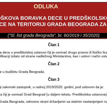
ODLUKA
ŠKOVA BORAVKA DECE U PREDŠKOLSKOJ
ICE NA TERITORIJI GRADA BEOGRADA ZA
("Sl. list grada Beograda", br. 60/2019 i 35/2020)
Član 1
ce u predškolskoj ustanovi čiji je osnivač drugo pravno ili fizičko li
fikaciji izdato od strane nadležnog Ministarstva, kao i uslovi i način os
Član 2
 se u budžetu Grada Beograda.
Član 3
gi zakonski zastupnik, u radnoj 2019/2020. godini, pod uslovom da je:
 čiji je osnivač Grad Beograd (u daljem tekstu: Predškolska ustanova),
i Grada Beograda, odnosno strani državljanin sa stalnim nastanjenjem na te