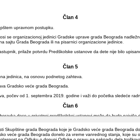
Član 4
 opštem upravnom postupku.
i se organizacionoj jedinici Gradske uprave grada Beograda nadležnoj z
a sajtu Grada Beograda ili na pisarnici organizacione jedinice.
zastupnik, prilaže potvrdu Predškolske ustanove da dete nije bilo upisa
Član 5
ona jedinica, na osnovu podnetog zahteva.
ešava Gradsko veće grada Beograda.
eva, počev od 1. septembra 2019. godine i važi do početka sledeće ra
Član 6
a boravka dece u privatnoj predškolskoj ustanovi može da bude najviše
ustanovama čiji je osnivač grad Beograd, a koje donosi gradonačelni
osti Skupštine grada Beograda koje je Gradsko veće grada Beograda do
ko veće grada Beograda donelo za vreme vanrednog stanja, koje su obja
dškolskoj ustanovi iznosi najviše do 80% ekonomske cene iz stava 1. 
glasnost na Odluku o dopuni Odluke o pravu na naknadu dela troškova 