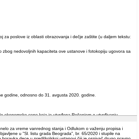
a poslove iz oblasti obrazovanja i dečje zaštite (u daljem tekstu:
no zbog nedovoljnih kapaciteta ove ustanove i fotokopiju ugovora sa
dne godine, odnosno do 31. avgusta 2020. godine.
 do ekonomske cene koja je utvrđena Rešenjem o utvrđivanju
k grada Beograda, odnosno iznos od najviše 27.952 dinara
nelo za vreme vanrednog stanja i Odlukom o važenju propisa i
vljene u "Sl. listu grada Beograda", br. 65/2020 i stupile na
ovog člana, odnosno iznos od najviše 22.361,60 dinara mesečno po
boravka dece u predškolskoj ustanovi čiji je osnivač drugo pravno