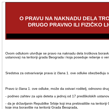
O PRAVU NA NAKNADU DELA TRO
DRUGO PRAVNO ILI FIZIČKO L
Ovom odlukom utvrđuje se pravo na naknadu dela troškova boravka de
ustanova) na teritoriji grada Beograda i koja poseduje rešenje o veri
Sredstva za ostvarivanje prava iz člana 1. ove odluke obezbeđuju
Pravo iz člana 1. ove odluke, može da ostvari roditelj, odnosno dru
- podneo zahtev za upis deteta u jednoj od 17 predškolskih ustanova
- da je državljanin Republike Srbije koji ima prebivalište na teritorij
koje ima boravište na teritoriji Grada Beograda,