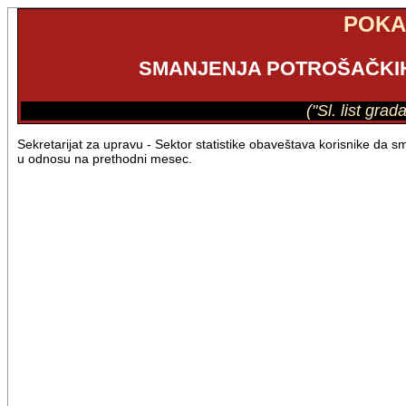
POKA
SMANJENJA POTROŠAČKIH
("Sl. list gra
Sekretarijat za upravu - Sektor statistike obaveštava korisnike da
u odnosu na prethodni mesec.