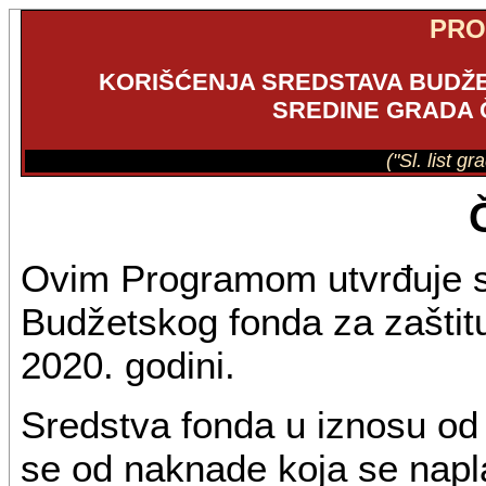
PR
KORIŠĆENJA SREDSTAVA BUDŽE
SREDINE GRADA Č
("Sl. list g
Ovim Programom utvrđuje s
Budžetskog fonda za zaštit
2020. godini.
Sredstva fonda u iznosu od
se od naknade koja se napla