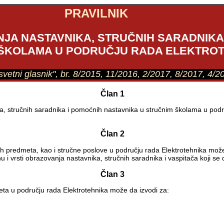
PRAVILNIK
NJA NASTAVNIKA, STRUČNIH SARADNIKA
ŠKOLAMA U PODRUČJU RADA ELEKTRO
osvetni glasnik", br. 8/2015, 11/2016, 2/2017, 8/2017, 4/2
Član 1
a, stručnih saradnika i pomoćnih nastavnika u stručnim školama u područ
Član 2
h predmeta, kao i stručne poslove u području rada Elektrotehnika može
 i vrsti obrazovanja nastavnika, stručnih saradnika i vaspitača koji se
Član 3
eta u području rada Elektrotehnika može da izvodi za: