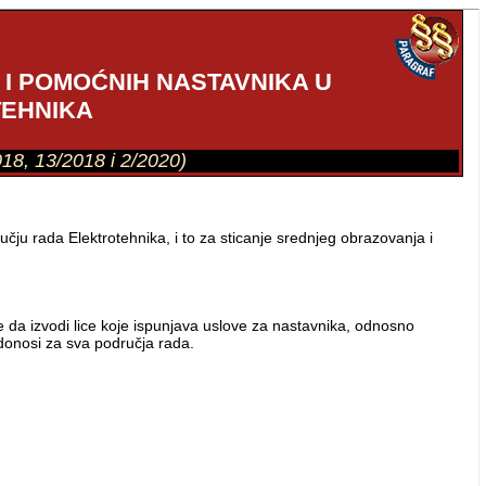
 I POMOĆNIH NASTAVNIKA U
TEHNIKA
018, 13/2018 i 2/2020)
ju rada Elektrotehnika, i to za sticanje srednjeg obrazovanja i
 da izvodi lice koje ispunjava uslove za nastavnika, odnosno
 donosi za sva područja rada.