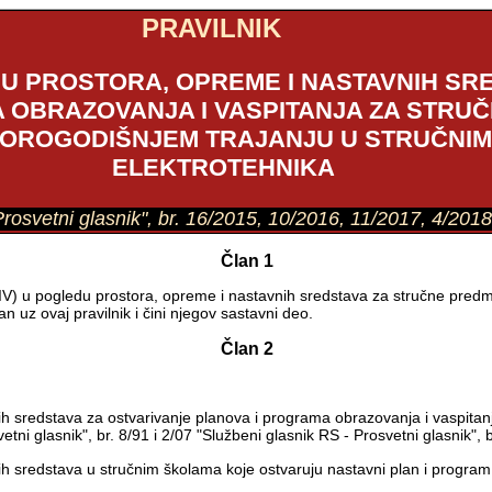
PRAVILNIK
DU PROSTORA, OPREME I NASTAVNIH SR
 OBRAZOVANJA I VASPITANJA ZA STRU
TVOROGODIŠNJEM TRAJANJU U STRUČNI
ELEKTROTEHNIKA
 Prosvetni glasnik", br. 16/2015, 10/2016, 11/2017, 4/201
Član 1
IV) u pogledu prostora, opreme i nastavnih sredstava za stručne predm
 uz ovaj pravilnik i čini njegov sastavni deo.
Član 2
ih sredstava za ostvarivanje planova i programa obrazovanja i vaspitan
i glasnik", br. 8/91 i 2/07 "Službeni glasnik RS - Prosvetni glasnik", b
ih sredstava u stručnim školama koje ostvaruju nastavni plan i program 