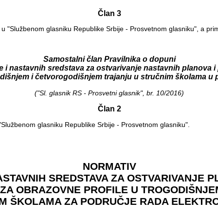
Član 3
 u "Službenom glasniku Republike Srbije - Prosvetnom glasniku", a pr
Samostalni član Pravilnika o dopuni
e i nastavnih sredstava za ostvarivanje nastavnih planova 
odišnjem i četvorogodišnjem trajanju u stručnim školama u 
("Sl. glasnik RS - Prosvetni glasnik", br. 10/2016)
Član 2
"Službenom glasniku Republike Srbije - Prosvetnom glasniku".
NORMATIV
ASTAVNIH SREDSTAVA ZA OSTVARIVANJE P
 ZA OBRAZOVNE PROFILE U TROGODIŠNJE
M ŠKOLAMA ZA PODRUČJE RADA ELEKTR