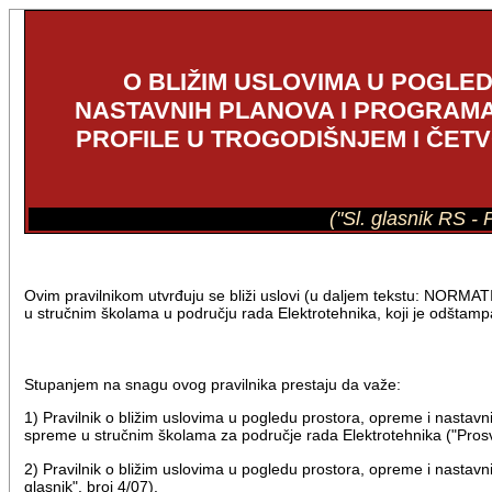
O BLIŽIM USLOVIMA U POGLE
NASTAVNIH PLANOVA I PROGRAMA
PROFILE U TROGODIŠNJEM I ČE
("Sl. glasnik RS -
Ovim pravilnikom utvrđuju se bliži uslovi (u daljem tekstu: NORMAT
u stručnim školama u području rada Elektrotehnika, koji je odštampan
Stupanjem na snagu ovog pravilnika prestaju da važe:
1) Pravilnik o bližim uslovima u pogledu prostora, opreme i nastavn
spreme u stručnim školama za područje rada Elektrotehnika ("Prosvetn
2) Pravilnik o bližim uslovima u pogledu prostora, opreme i nastavn
glasnik", broj 4/07).