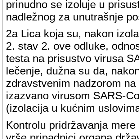
prinudno se izoluje u prisu
nadležnog za unutrašnje po
2a Lica koja su, nakon izola
2. stav 2. ove odluke, odn
testa na prisustvo virusa 
lečenje, dužna su da, nako
zdravstvenim nadzorom na a
izazvano virusom SARS-CoV
(izolacija u kućnim uslovima
Kontrolu pridržavanja mere i
vrše pripadnici organa drž