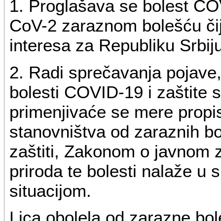
1. Proglašava se bolest C
CoV-2 zaraznom bolešću čije
interesa za Republiku Srbiju
2. Radi sprečavanja pojave,
bolesti COVID-19 i zaštite s
primenjivaće se mere propi
stanovništva od zaraznih b
zaštiti, Zakonom o javnom z
priroda te bolesti nalaže u
situacijom.
Lica obolela od zarazne bo