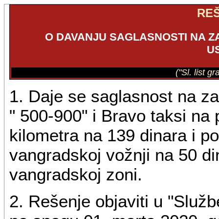
RE
O DAVANJU SAGLASNOSTI NA Z
U
("Sl. list g
1. Daje se saglasnost na za
" 500-900" i Bravo taksi na 
kilometra na 139 dinara i p
vangradskoj vožnji na 50 di
vangradskoj zoni.
2. Rešenje objaviti u "Služ