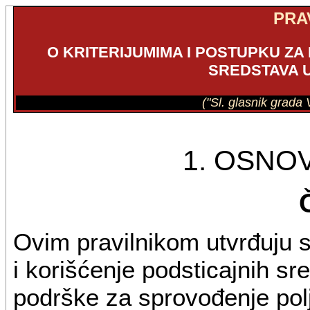
PRA
O KRITERIJUMIMA I POSTUPKU ZA
SREDSTAVA 
("Sl. glasnik grada 
1. OSN
Ovim pravilnikom utvrđuju s
i korišćenje podsticajnih 
podrške za sprovođenje poljo