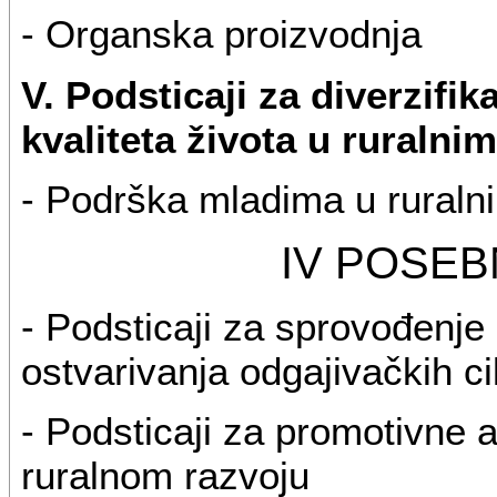
- Organska proizvodnja
V. Podsticaji za diverzifi
kvaliteta života u ruralni
- Podrška mladima u ruraln
IV POSEB
- Podsticaji za sprovođenje
ostvarivanja odgajivačkih ci
- Podsticaji za promotivne ak
ruralnom razvoju