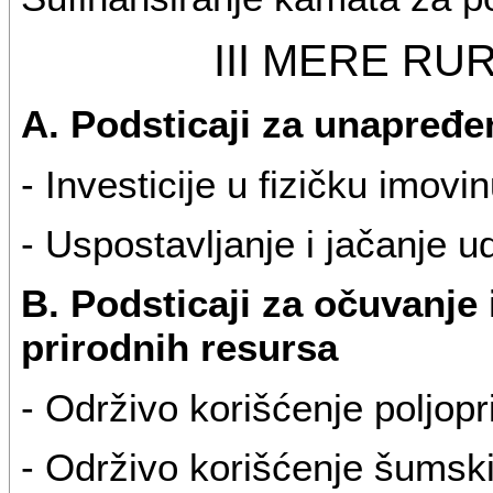
III MERE R
A. Podsticaji za unapređe
- Investicije u fizičku imov
- Uspostavljanje i jačanje u
B. Podsticaji za očuvanje 
prirodnih resursa
- Održivo korišćenje poljopr
- Održivo korišćenje šumsk