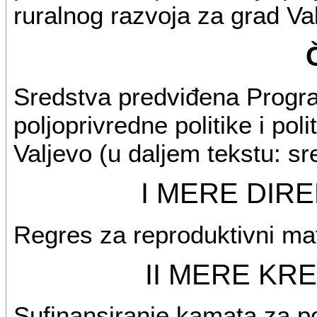
ruralnog razvoja za grad Va
Sredstva predviđena Progr
poljoprivredne politike i pol
Valjevo (u daljem tekstu: s
I MERE DIR
Regres za reproduktivni ma
II MERE KR
Sufinansiranje kamata za po