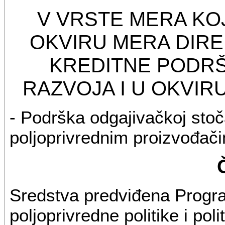
V VRSTE MERA KO
OKVIRU MERA DIRE
KREDITNE PODR
RAZVOJA I U OKVIR
- Podrška odgajivačkoj stoč
poljoprivrednim proizvođač
Sredstva predviđena Progr
poljoprivredne politike i pol