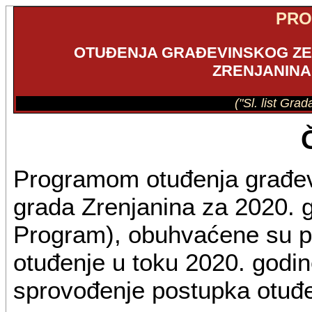
PR
OTUĐENJA GRAĐEVINSKOG ZEM
ZRENJANINA 
("Sl. list Gra
Programom otuđenja građevi
grada Zrenjanina za 2020. g
Program), obuhvaćene su pa
otuđenje u toku 2020. godine
sprovođenje postupka otuđe