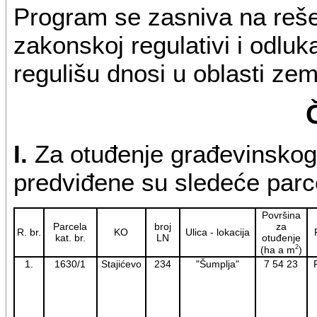
Program se zasniva na reše
zakonskoj regulativi i odlu
regulišu dnosi u oblasti zeml
I.
Za otuđenje građevinskog 
predviđene su sledeće parc
Površina
Parcela
broj
za
R. br.
KO
Ulica - lokacija
kat. br.
LN
otuđenje
2
(ha a m
)
1.
1630/1
Stajićevo
234
"Šumplja"
7 54 23