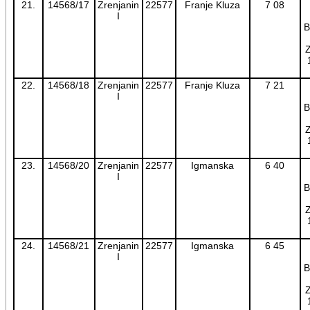
21.
14568/17
Zrenjanin
22577
Franje Kluza
7 08
I
B
Z
22.
14568/18
Zrenjanin
22577
Franje Kluza
7 21
I
B
Z
23.
14568/20
Zrenjanin
22577
Igmanska
6 40
I
B
Z
24.
14568/21
Zrenjanin
22577
Igmanska
6 45
I
B
Z