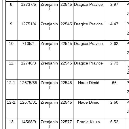
8.
12737/5
Zrenjanin
22545
Dragice Pravice
2 97
P
I
Z
9.
12751/4
Zrenjanin
22545
Dragice Pravice
4 47
P
I
Z
10.
7135/4
Zrenjanin
22545
Dragice Pravice
3 62
P
I
Z
11.
12740/3
Zrenjanin
22545
Dragice Pravice
2 73
I
Z
12-1.
12675/65
Zrenjanin
22545
Nade Dimić
66
P
I
Z
12-2.
12675/31
Zrenjanin
22545
Nade Dimić
2 60
P
I
Z
13.
14568/9
Zrenjanin
22577
Franje Kluza
6 52
I