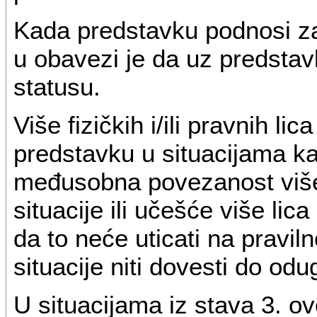
Kada predstavku podnosi za
u obavezi je da uz predsta
statusu.
Više fizičkih i/ili pravnih l
predstavku u situacijama ka
međusobna povezanost više
situacije ili učešće više li
da to neće uticati na pravil
situacije niti dovesti do od
U situacijama iz stava 3. o