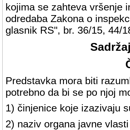
kojima se zahteva vršenje i
odredaba Zakona o inspekc
glasnik RS", br. 36/15, 44/18
Sadrža
Predstavka mora biti razumlj
potrebno da bi se po njoj mo
1) činjenice koje izazivaju 
2) naziv organa javne vlasti