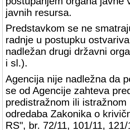
postupanjem organa javne vl
javnih resursa.
Predstavkom se ne smatraju
radnje u postupku ostvariva
nadležan drugi državni organ
i sl.).
Agencija nije nadležna da 
se od Agencije zahteva pred
predistražnom ili istražnom
odredaba Zakonika o krivič
RS", br. 72/11, 101/11, 121/1