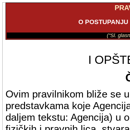
PRA
O POSTUPANJU
("Sl. glas
I OPŠ
Ovim pravilnikom bliže se 
predstavkama koje Agencija
daljem tekstu: Agencija) u o
fizičkih i pravnih lica, stvar