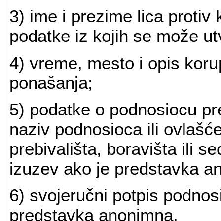
3) ime i prezime lica proti
podatke iz kojih se može utvr
4) vreme, mesto i opis korup
ponašanja;
5) podatke o podnosiocu pr
naziv podnosioca ili ovlašć
prebivališta, boravišta ili 
izuzev ako je predstavka a
6) svojeručni potpis podnos
predstavka anonimna.