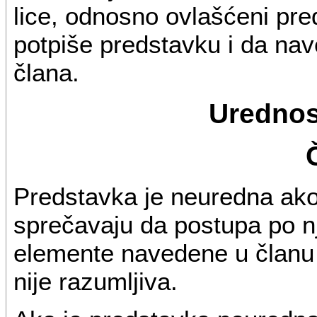
lice, odnosno ovlašćeni pre
potpiše predstavku i da nave
člana.
Urednos
Predstavka je neuredna ako
sprečavaju da postupa po nj
elemente navedene u članu 3.
nije razumljiva.