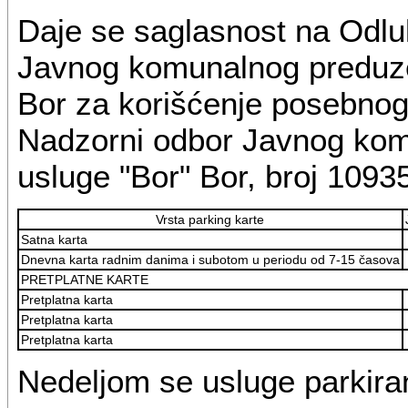
Daje se saglasnost na Odlu
Javnog komunalnog preduze
Bor za korišćenje posebnog 
Nadzorni odbor Javnog ko
usluge "Bor" Bor, broj 10935
Vrsta parking karte
Satna karta
Dnevna karta radnim danima i subotom u periodu od 7-15 časova
PRETPLATNE KARTE
Pretplatna karta
Pretplatna karta
Pretplatna karta
Nedeljom se usluge parkira