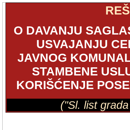
REŠ
O DAVANJU SAGLA
USVAJANJU CE
JAVNOG KOMUNAL
STAMBENE USLU
KORIŠĆENJE POSE
("Sl. list grad