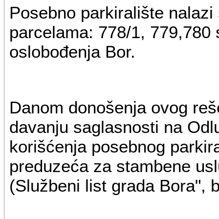
Posebno parkiralište nalazi
parcelama: 778/1, 779,780 s
oslobođenja Bor.
Danom donošenja ovog reše
davanju saglasnosti na Odl
korišćenja posebnog parkir
preduzeća za stambene uslu
(Službeni list grada Bora", b