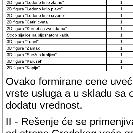
2D figura "Ledeno krilo zlatno"
1
2D figura "Ledeno krilo plavo"
1
2D figura "Ledeno krilo crveno"
1
2D figura "Četiri cveta"
1
2D figura "Kornet sa zvezdama"
1
Strob sijalice na pljosnatom kablu
1
3D figura "Tunel"
1
3D figura "Zamak"
1
3D figura "Snežna kraljica"
1
3D figura "Karusel"
1
2D figura "Kapija"
1
Ovako formirane cene uveć
vrste usluga a u skladu sa
dodatu vrednost.
II - Rešenje će se primenjiv