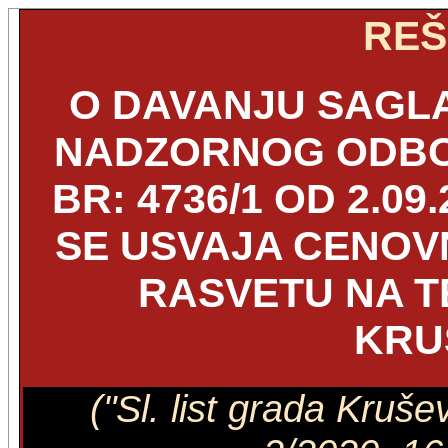
REŠ
O DAVANJU SAGL
NADZORNOG ODBO
BR: 4736/1 OD 2.09
SE USVAJA CENOV
RASVETU NA T
KRU
("Sl. list grada Kruš