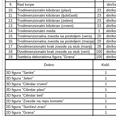
9.
Rad korpe
din/č
10.
Trodimenzionalni kišobran (plavi)
23
din/k
11.
Trodimenzionalni kišobran (ljubičasti)
23
din/k
12.
Trodimenzionalni kišobran (zeleni)
23
din/k
13.
Trodimenzionalni kišobran (crveni)
23
din/k
14.
Trodimenzionalni meda
1
din/k
15.
Trodimenzionalna zvezda sa postoljem (veća)
20
din/k
16.
Trodimenzionalna zvezda sa postoljem (manja)
20
din/k
17.
Dvodimenzionalni krak zvezde za stub (manji)
28
din/k
18.
Dvodimenzionalni krak zvezde za stub (veći)
100
din/k
19.
Svetleća dekorativna figura "Grana"
100
din/k
Dobro
Količ.
3D figura "Sanke"
1
3D figura "Jelen"
1
3D figura "Cilindar crveni"
1
3D figura "Cilindar plavi"
1
3D figura "Cilindar beli"
1
2D figura "Zvezde na repu komete"
1
2D figura "Sunčevi zraci"
1
2D figura "Grana"
1