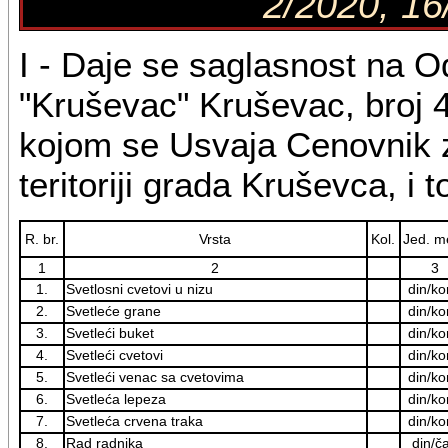
2/2020, 16
I - Daje se saglasnost na 
"Kruševac" Kruševac, broj 
kojom se Usvaja Cenovnik z
teritoriji grada Kruševca, i t
R. br.
Vrsta
Kol.
Jed. m
1
2
3
1.
Svetlosni cvetovi u nizu
din/k
2.
Svetleće grane
din/k
3.
Svetleći buket
din/k
4.
Svetleći cvetovi
din/k
5.
Svetleći venac sa cvetovima
din/k
6.
Svetleća lepeza
din/k
7.
Svetleća crvena traka
din/k
8.
Rad radnika
din/č