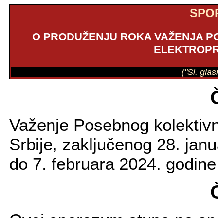
SPO
O PRODUŽENJU ROKA VAŽENJA 
ELEKTROPR
("Sl. gla
Važenje Posebnog kolektivn
Srbije, zaključenog 28. jan
do 7. februara 2024. godine