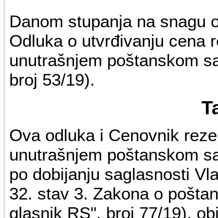
Danom stupanja na snagu ov
Odluka o utvrđivanju cena r
unutrašnjem poštanskom sao
broj 53/19).
T
Ova odluka i Cenovnik reze
unutrašnjem poštanskom sa
po dobijanju saglasnosti V
32. stav 3. Zakona o pošta
glasnik RS", broj 77/19), o