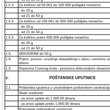
1.5.3.
Za količinu od 50.001 do 100.000 pošiljaka mesečno:
- do 20 g
- od 21 do 50 g
1.5.4.
Za količinu od 100.001 do 500.000 pošiljaka mesečno:
- do 20 g
- od 21 do 50 g
1.5.5.
Za količinu preko 500.000 pošiljaka mesečno
- do 20 g
- od 21 do 50 g
1.6.
SEKOGRAM do 50 g
1.8.
Prijem, prenos i uručenje obaveštenja o danu i vremenu o
izbora
1.9.
Dopisnica Crvenog krsta - pozivnica dobrovoljnim davaoci
POŠTANSKE UPUTNICE
2.
2.1.
Poštanska uputnica u unutrašnjem poštanskom saobraćaj
Skale vrednosti:
- za iznos uplate do 1.000,00 dinara
- za iznos uplate preko 1.000,00 dinara
Rukovanje poštanskom uputnicom