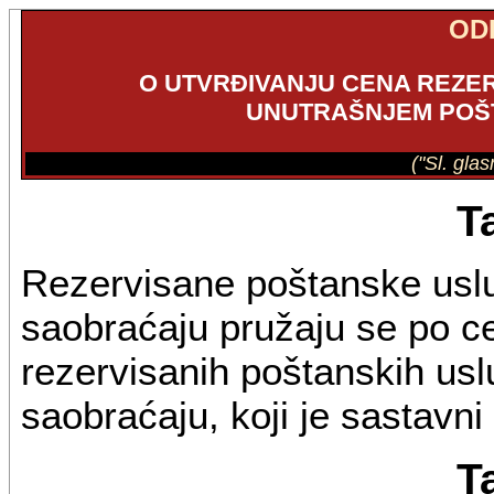
OD
O UTVRĐIVANJU CENA REZE
UNUTRAŠNJEM POŠ
("Sl. gla
T
Rezervisane poštanske usl
saobraćaju pružaju se po 
rezervisanih poštanskih us
saobraćaju, koji je sastavni
T