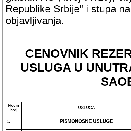
Republike Srbije" i stupa 
objavljivanja.
CENOVNIK REZER
USLUGA U UNUT
SAO
Redni
USLUGA
broj
PISMONOSNE USLUGE
1.