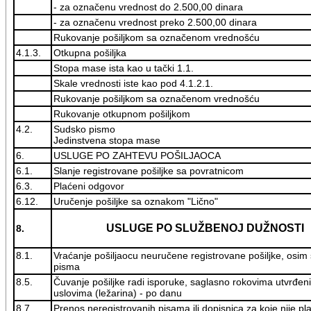
- za označenu vrednost do 2.500,00 dinara
- za označenu vrednost preko 2.500,00 dinara
Rukovanje pošiljkom sa označenom vrednošću
4.1.3.
Otkupna pošiljka
Stopa mase ista kao u tački 1.1.
Skale vrednosti iste kao pod 4.1.2.1.
Rukovanje pošiljkom sa označenom vrednošću
Rukovanje otkupnom pošiljkom
4.2.
Sudsko pismo
Jedinstvena stopa mase
6.
USLUGE PO ZAHTEVU POŠILJAOCA
6.1.
Slanje registrovane pošiljke sa povratnicom
6.3.
Plaćeni odgovor
6.12.
Uručenje pošiljke sa oznakom "Lično"
USLUGE PO SLUŽBENOJ DUŽNOSTI
8.
8.1.
Vraćanje pošiljaocu neuručene registrovane pošiljke, osim
pisma
8.5.
Čuvanje pošiljke radi isporuke, saglasno rokovima utvrđen
uslovima (ležarina) - po danu
8.7.
Prenos neregistrovanih pisama ili dopisnica za koje nije plać