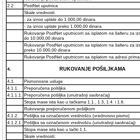
2.2.
PostNet uputnica
Skale vrednosti:
- za iznos uplate do 1.000,00 dinara
- za iznos uplate preko 1.000,00 dinara
Rukovanje PostNet uputnicom sa isplatom na šalteru za iz
do 10.000,00 dinara
Rukovanje PostNet uputnicom sa isplatom na šalteru za iz
preko 10.000,00 dinara
Rukovanje PostNet uputnicom sa isplatom na adresi prim
RUKOVANJE POŠILJKAMA
4.
4.1.
Pismonosne usluge
4.1.1.
Preporučena pošiljka
4.1.1.1.
Preporučena pošiljka (unutrašnji saobraćaj)
Stopa mase ista kao u tačkama 1.1., 1.3, 1.4. i 1.6.
Rukovanje preporučenom pošiljkom
4.1.2.
Pošiljka sa označenom vrednošću (vrednosno pismo)
4.1.2.1.
Pošiljka sa označenom vrednošću (unutrašnji saobraćaj)
Stopa mase ista kao u tački 1.1.
Skale vrednosti: