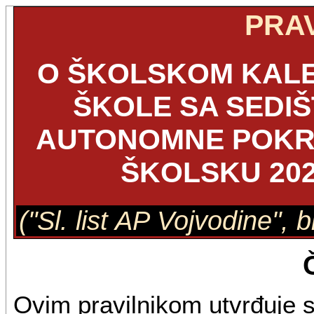
PRAV
O ŠKOLSKOM KAL
ŠKOLE SA SEDIŠ
AUTONOMNE POKRA
ŠKOLSKU 202
("Sl. list AP Vojvodine",
Ovim pravilnikom utvrđuje 