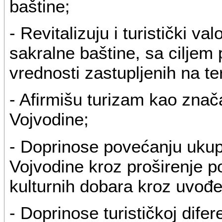
baštine;
- Revitalizuju i turistički va
sakralne baštine, sa ciljem 
vrednosti zastupljenih na ter
- Afirmišu turizam kao znača
Vojvodine;
- Doprinose povećanju ukup
Vojvodine kroz proširenje p
kulturnih dobara kroz uvođe
- Doprinose turističkoj difer