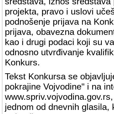
sredstava, iznos sredstava 
projekta, pravo i uslovi uče
podnošenje prijava na Konku
prijava, obavezna dokumenta
kao i drugi podaci koji su 
odnosno utvrđivanje kvalifi
Konkurs.
Tekst Konkursa se objavlju
pokrajine Vojvodine" i na int
www.spriv.vojvodina.gov.rs,
jednom od dnevnih glasila, ko