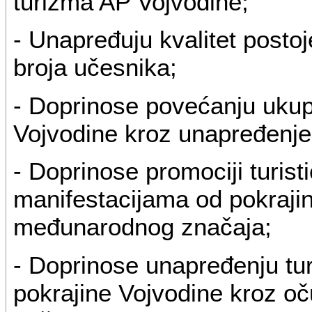
turizma AP Vojvodine;
- Unapređuju kvalitet postoj
broja učesnika;
- Doprinose povećanju ukup
Vojvodine kroz unapređenje
- Doprinose promociji turis
manifestacijama od pokrajin
međunarodnog značaja;
- Doprinose unapređenju tu
pokrajine Vojvodine kroz oč