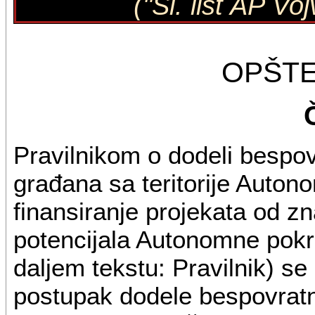
("Sl. list AP Vo
OPŠT
Pravilnikom o dodeli bespo
građana sa teritorije Auton
finansiranje projekata od zn
potencijala Autonomne pokra
daljem tekstu: Pravilnik) se
postupak dodele bespovratni