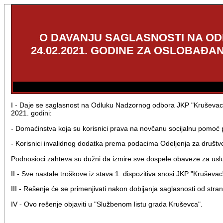
O DAVANJU SAGLASNOSTI NA OD
24.02.2021. GODINE ZA OSLOBAĐ
I - Daje se saglasnost na Odluku Nadzornog odbora JKP "Kruševac
2021. godini:
- Domaćinstva koja su korisnici prava na novčanu socijalnu pomoć po
- Korisnici invalidnog dodatka prema podacima Odeljenja za društv
Podnosioci zahteva su dužni da izmire sve dospele obaveze za us
II - Sve nastale troškove iz stava 1. dispozitiva snosi JKP "Kruševa
III - Rešenje će se primenjivati nakon dobijanja saglasnosti od st
IV - Ovo rešenje objaviti u "Službenom listu grada Kruševca".