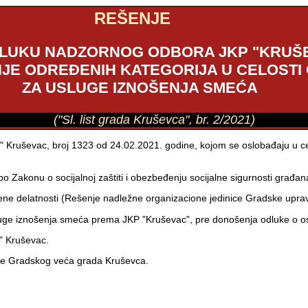
REŠENJE
LUKU NADZORNOG ODBORA JKP "KRUŠE
ANJE ODREĐENIH KATEGORIJA U CELOS
ZA USLUGE IZNOŠENJA SMEĆA
("Sl. list grada Kruševca", br. 2/2021)
" Kruševac, broj 1323 od 24.02.2021. godine, kojom se oslobađaju u c
 Zakonu o socijalnoj zaštiti i obezbeđenju socijalne sigurnosti građana
ene delatnosti (Rešenje nadležne organizacione jedinice Gradske upra
luge iznošenja smeća prema JKP "Kruševac", pre donošenja odluke o o
c" Kruševac.
rane Gradskog veća grada Kruševca.