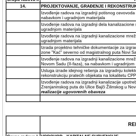
14.
PROJEKTOVANJE, GRAĐENJE I REKONSTRUK
Izvođenje radova na izgradnji potisnog cevovoda f
nabavkom i ugradnjom materijala
Izvođenje radova na izgradnji dela kanalizacione
ugradnjom materijala
Izvođenje radova na izgradnji kanalizacione mrež
ugradnjom materijala
Izrada projektno tehničke dokumentacije za izgra
zone "Kać" severno od magistralnog puta Novi Sa
Izvođenje radova na izgradnji kanalizacione mre
Novom Sadu (II-faza), sa nabavkom i ugradnjom 
Usluga izrade idejnog rešenja za izgradnju kolek
rekonstrukciju pratećih objekata na lokalitetu C
Izvođenje radova na izgradnji kanalizacije upotreb
Zrenjaninskog puta do Ulice Bajči Žilinskog u N
realizacije ugovorenih obaveza
RE