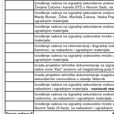
Izvođenje radova na izgradnji sekundarne vodov
Živojina Ćuluma i kanala DTD u Novom Sadu, sa 
Izvođenje radova na izgradnji sekundarne vodov
Marije Bursać, Žičke, Maršala Žukova, Vaska Po
ugradnjom materijala
Izvođenje radova na izgradnji sekundarne vodovo
ugradnjom materijala
Izvođenje radova na izgradnji vodovodne mreže 
materijala
Izvođenje radova na rekonstrukciji i dogradnji v
Kamenici, sa nabavkom i ugradnjom materijala
Izvođenje radova na izgradnji vodovodne mreže u
ugradnjom materijala
Izrada projektno tehničke dokumentacije za izg
radne zone "Kać" severno od magistralnog puta 
Izrada projektno tehničke dokumentacije magistra
sekundarnim cevovodima u naselju Veternik
Izvođenje radova na izgradnji sekundarne vodovo
nabavkom i ugradnjom materijala -
nastavak rea
Izvođenje radova na izgradnji sekundarne vodov
Ledincima, sa nabavkom i ugradnjom materijala 
Izvođenje radova na izgradnji vodovodne mreže 
Novom Sadu (II-faza), sa nabavkom i ugradnjom 
Grupa radova II