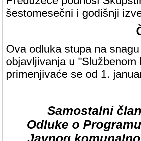
Preduzeće podnosi Skupšti
šestomesečni i godišnji izve
Ova odluka stupa na snag
objavljivanja u "Službenom
primenjivaće se od 1. janua
Samostalni čla
Odluke o Programu 
Javnog komunalno