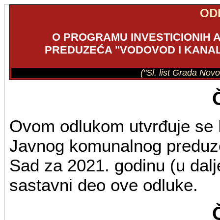
OD
O PROGRAMU INVESTICIONIH
PREDUZEĆA "VODOVOD I KANALI
("Sl. list Grada Nov
Ovom odlukom utvrđuje se P
Javnog komunalnog preduzeć
Sad za 2021. godinu (u dalj
sastavni deo ove odluke.