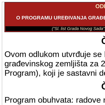
OD
O PROGRAMU UREĐIVANJA GRAĐEV
("Sl. list Grada Novog Sada"
Ovom odlukom utvrđuje se 
građevinskog zemljišta za 2
Program), koji je sastavni 
Program obuhvata: radove n