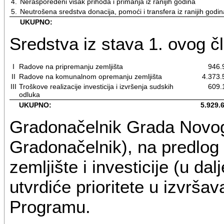
4.
Neraspoređeni višak prihoda i primanja iz ranijih godina
5.
Neutrošena sredstva donacija, pomoći i transfera iz ranijih godin
UKUPNO:
Sredstva iz stava 1. ovog č
I
Radove na pripremanju zemljišta
946.
II
Radove na komunalnom opremanju zemljišta
4.373.
III
Troškove realizacije investicija i izvršenja sudskih
609.
odluka
UKUPNO:
5.929.
Gradonačelnik Grada Novog
Gradonačelnik), na predlog
zemljište i investicije (u d
utvrdiće prioritete u izvrša
Programu.