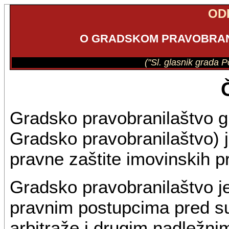
OD
O GRADSKOM PRAVOBRAN
("Sl. glasnik grada P
Gradsko pravobranilaštvo g
Gradsko pravobranilaštvo) j
pravne zaštite imovinskih p
Gradsko pravobranilaštvo j
pravnim postupcima pred s
arbitraže i drugim nadležn