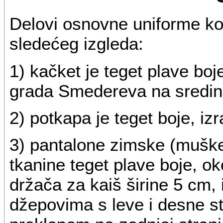
Delovi osnovne uniforme ko
sledećeg izgleda:
1) kačket je teget plave bo
grada Smedereva na sredini
2) potkapa je teget boje, iz
3) pantalone zimske (muške
tkanine teget plave boje, o
držača za kaiš širine 5 cm,
džepovima s leve i desne s