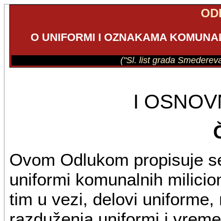
OD
O UNIFORMI I OZNAKAMA KOMUNA
("Sl. list grada Smedereva
I OSNO
Ovom Odlukom propisuje se 
uniformi komunalnih milicion
tim u vezi, delovi uniforme
razduženja uniformi i vreme