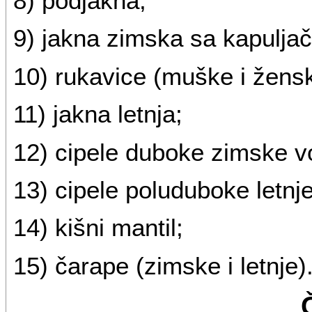
8) podjakna;
9) jakna zimska sa kapulja
10) rukavice (muške i žensk
11) jakna letnja;
12) cipele duboke zimske 
13) cipele poluduboke letnje
14) kišni mantil;
15) čarape (zimske i letnje)