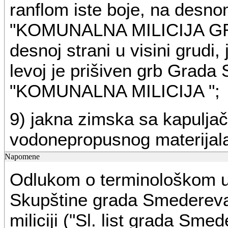
ranflom iste boje, na desno
"KOMUNALNA MILICIJA GR
desnoj strani u visini grudi,
levoj je prišiven grb Grada
"KOMUNALNA MILICIJA ";
9) jakna zimska sa kapuljač
vodonepropusnog materijala
patent zatvaračem i čičak t
Napomene
Odlukom o terminološkom u
četiri džepa s preklopima ko
Skupštine grada Smederev
iznad levog gornjeg džepa 
miliciji ("Sl. list grada Sme
Smedereva, donji džepovi 