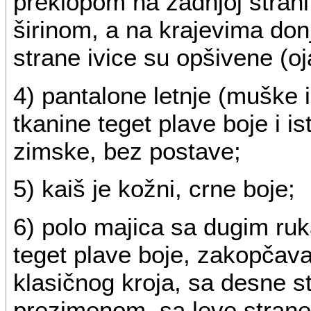
preklopom na zadnjoj stran
širinom, a na krajevima don
strane ivice su opšivene (
4) pantalone letnje (muške 
tkanine teget plave boje i i
zimske, bez postave;
5) kaiš je kožni, crne boje;
6) polo majica sa dugim ruk
teget plave boje, zakopčava 
klasičnog kroja, sa desne s
prezimenom, sa leve stran