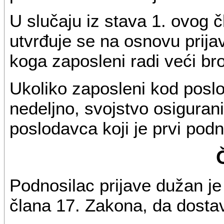
U slučaju iz stava 1. ovog 
utvrđuje se na osnovu prij
koga zaposleni radi veći br
Ukoliko zaposleni kod poslo
nedeljno, svojstvo osiguran
poslodavca koji je prvi podn
Podnosilac prijave dužan je 
člana 17. Zakona, da dostav