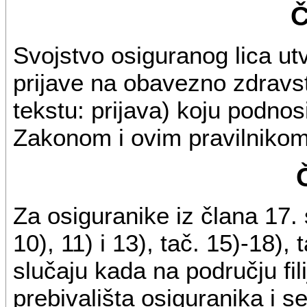
Č
Svojstvo osiguranog lica utv
prijave na obavezno zdravs
tekstu: prijava) koju podnosi
Zakonom i ovim pravilnikom
Za osiguranike iz člana 17. st
10), 11) i 13), tač. 15)-18),
slučaju kada na području fili
prebivališta osiguranika i s