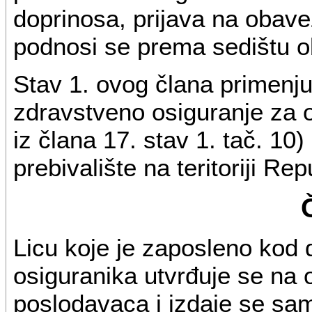
doprinosa, prijava na obav
podnosi se prema sedištu o
Stav 1. ovog člana primenju
zdravstveno osiguranje za o
iz člana 17. stav 1. tač. 10
prebivalište na teritoriji Rep
Licu koje je zaposleno kod 
osiguranika utvrđuje se na 
poslodavaca i izdaje se sam