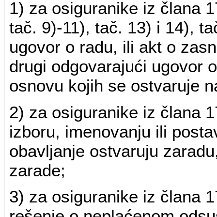
1) za osiguranike iz člana 17.
tač. 9)-11), tač. 13) i 14), 
ugovor o radu, ili akt o za
drugi odgovarajući ugovor o
osnovu kojih se ostvaruje 
2) za osiguranike iz člana 1
izboru, imenovanju ili postav
obavljanje ostvaruju zaradu
zarade;
3) za osiguranike iz člana 1
rešenje o neplaćenom odsus