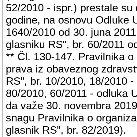
otkaz ugovora o radu ili zak
52/2010 - ispr.) prestale s
povredi na radu, izveštaj o 
godine, na osnovu Odluke 
izveštaj o privremenoj spre
1640/2010 od 30. juna 2011.
glasniku RS", br. 60/2011 o
6) za osiguranike iz člana 1
** Čl. 130-147. Pravilnika o
upisu u registar nadležnog o
prava iz obaveznog zdravstv
poslovodstvenih ovlašćenja 
RS", br. 10/2010, 18/2010 - 
7) za osiguranike iz člana 1
80/2010, 60/2011 - odluka U
akt o registraciji samostaln
da važe 30. novembra 2019
u registar nadležnog organ
snagu Pravilnika o organizaci
odgovarajućeg udruženja;
glasnik RS", br. 82/2019).