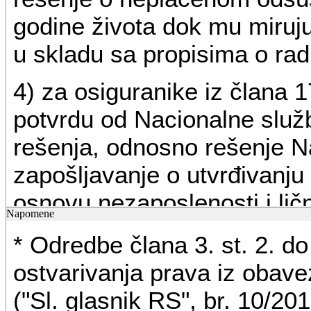
godine života dok mu miruj
u skladu sa propisima o rad
4) za osiguranike iz člana 1
potvrdu od Nacionalne služ
rešenja, odnosno rešenje N
zapošljavanje o utvrđivanj
osnovu nezaposlenosti i lič
Napomene
snositi troškove zdravstvene
* Odredbe člana 3. st. 2. do
pravo na novčanu naknadu;
ostvarivanja prava iz obav
5) za osiguranike iz člana 1
("Sl. glasnik RS", br. 10/201