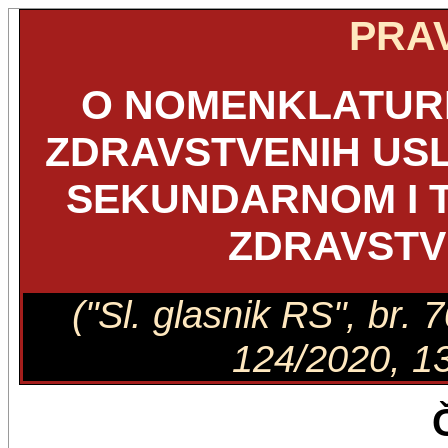
PRAV
O NOMENKLATURI
ZDRAVSTVENIH US
SEKUNDARNOM I 
ZDRAVSTV
("Sl. glasnik RS", br.
124/2020, 13