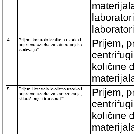
materijal
laborator
laboratori
4.
Prijem, kontrola kvaliteta uzorka i
Prijem, p
priprema uzorka za laboratorijska
ispitivanja*
centrifugi
količine 
materijala
5.
Prijem i kontrola kvaliteta uzorka i
Prijem, p
priprema uzorka za zamrzavanje,
skladištenje i transport**
centrifugi
količine 
materijal